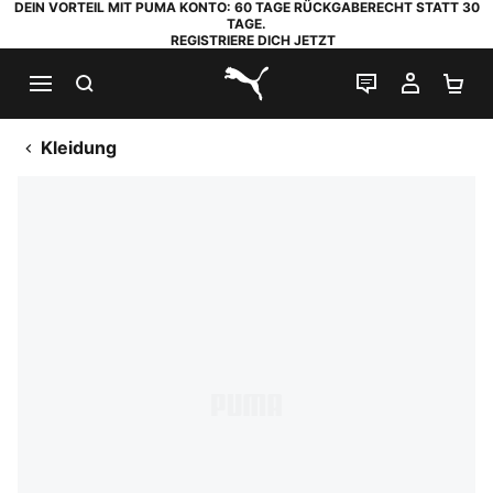
DEIN VORTEIL MIT PUMA KONTO: 60 TAGE RÜCKGABERECHT STATT 30
TAGE.
REGISTRIERE DICH JETZT
SUCHEN
LIVE-CHAT
MEIN K
WA
PUMA.com
Kleidung