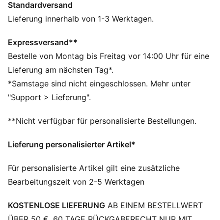
Standardversand
ungestörten Fokus gemacht.
FEATURES + VORTEILE
Lieferung innerhalb von 1-3 Werktagen.
FEUCHTIGKEITSREGULIERUNG: Bleib trocken und fühl
dich wohl – dank dryCELL Funktionsmaterialien, die
Expressversand**
Feuchtigkeit von der Haut ableiten
Bestelle von Montag bis Freitag vor 14:00 Uhr für eine
Hergestellt aus mindestens 50 % recycelten
Lieferung am nächsten Tag*.
Materialien
*Samstage sind nicht eingeschlossen. Mehr unter
DETAILS
"Support > Lieferung".
Entworfen für: Straßenlauf
Passform: Performance Fit
**Nicht verfügbar für personalisierte Bestellungen.
Länge: Endet oberhalb des Knies
Hauptmaterial: Jerseystoff
Lieferung personalisierter Artikel*
Taschen: Seitentaschen, Gesäßtasche
Reflektierende Design-Details
Für personalisierte Artikel gilt eine zusätzliche
Bearbeitungszeit von 2-5 Werktagen
KOSTENLOSE LIEFERUNG
AB EINEM BESTELLWERT
ÜBER 50 €. 60 TAGE RÜCKGABERECHT NUR MIT