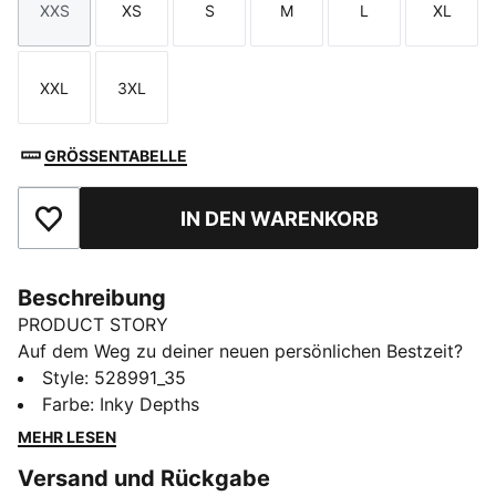
XXS
XS
S
M
L
XL
Größe
Größe
Größe
Größe
Größe
Größe
XXL
3XL
Größe
Größe
GRÖSSENTABELLE
IN DEN WARENKORB
Zu Favoriten hinzufügen
Beschreibung
PRODUCT STORY
Auf dem Weg zu deiner neuen persönlichen Bestzeit?
Die Lightspeed Kollektion besteht aus leichten Stoffen
Style
:
528991_35
und einer nahezu nahtlosen Konstruktion, um
Farbe
:
Inky Depths
Übergewicht und Widerstand zu reduzieren. Diese
MEHR LESEN
kurze Laufhose mit feuchtigkeitsableitender dryCELL
Versand und Rückgabe
Technologie ist für trockenen Komfort und