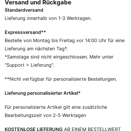
Versand und Rückgabe
schnell, konzentriert und bereit, Eindruck zu
Standardversand
hinterlassen.
FEATURES + VORTEILE
Lieferung innerhalb von 1-3 Werktagen.
Als Teil des RE:FIBRE-Programms ist dieses
Kleidungsstück zu mindestens 95 % aus
Expressversand**
Recyclingmaterial von Textilabfällen und anderen
Bestelle von Montag bis Freitag vor 14:00 Uhr für eine
gebrauchten Materialien hergestellt
Lieferung am nächsten Tag*.
DETAILS
*Samstage sind nicht eingeschlossen. Mehr unter
Passform: Regulär
"Support > Lieferung".
Ausschnitt: Kragen
Verschluss: Viertellanger Reißverschluss
**Nicht verfügbar für personalisierte Bestellungen.
Lange Ärmel
Länge: Regulär
Lieferung personalisierter Artikel*
PUMA Teenager: Empfohlen für ältere Kinder und
Teenager zwischen 8 und 16 Jahren
Für personalisierte Artikel gilt eine zusätzliche
Bearbeitungszeit von 2-5 Werktagen
KOSTENLOSE LIEFERUNG
AB EINEM BESTELLWERT