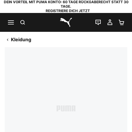
DEIN VORTEIL MIT PUMA KONTO: 60 TAGE RÜCKGABERECHT STATT 30
TAGE.
REGISTRIERE DICH JETZT
SUCHEN
LIVE-CHAT
MEIN K
WA
PUMA.com
Kleidung