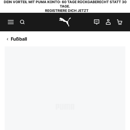
DEIN VORTEIL MIT PUMA KONTO: 60 TAGE RÜCKGABERECHT STATT 30
TAGE.
REGISTRIERE DICH JETZT
SUCHEN
LIVE-CHAT
MEIN K
WA
PUMA.com
Fußball