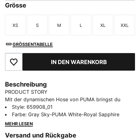
Grösse
XS
S
M
L
XL
XXL
Größe
Größe
Größe
Größe
Größe
Größe
GRÖSSENTABELLE
IN DEN WARENKORB
Zu Favoriten hinzufügen
Beschreibung
PRODUCT STORY
Mit der dynamischen Hose von PUMA bringst du
Schwung in deine Trainingseinheiten. Mit
Style
:
659908_01
kontrastfarbenen Einsätzen, Reißverschlusstaschen
Farbe
:
Gray Sky-PUMA White-Royal Sapphire
und einem Netzeinsatz auf der Rückseite für
MEHR LESEN
Atmungsaktivität bietet diese Hose eine perfekte
Versand und Rückgabe
Mischung aus Style und Funktionalität. Der verstellbare