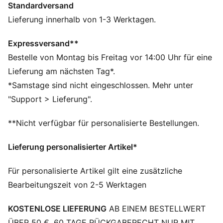
Standardversand
Kordelzug und die Beinöffnungen mit Reißverschluss
sorgen für eine individuelle Passform.
Lieferung innerhalb von 1-3 Werktagen.
FEATURES + VORTEILE
Als Teil des RE:FIBRE-Programms ist dieses
Expressversand**
Kleidungsstück zu mindestens 95 % aus
Bestelle von Montag bis Freitag vor 14:00 Uhr für eine
Recyclingmaterial von Textilabfällen und anderen
Lieferung am nächsten Tag*.
gebrauchten Materialien hergestellt
*Samstage sind nicht eingeschlossen. Mehr unter
DETAILS
"Support > Lieferung".
Regular Fit
Elastischer Bund und verstellbarer Kordelzug für eine
**Nicht verfügbar für personalisierte Bestellungen.
individuelle Passform
Mesh-Einsätze auf der Rückseite verbessern die
Lieferung personalisierter Artikel*
Atmungsaktivität bei intensiven Trainingseinheiten
Sichere Aufbewahrung mit praktischen
Für personalisierte Artikel gilt eine zusätzliche
Reißverschlusstaschen
Bearbeitungszeit von 2-5 Werktagen
Stylisher Einsatz in Kontrastfarbe an den Beinen
Mittlere Bundhöhe
KOSTENLOSE LIEFERUNG
AB EINEM BESTELLWERT
PUMA Branding-Details
ÜBER 50 €. 60 TAGE RÜCKGABERECHT NUR MIT