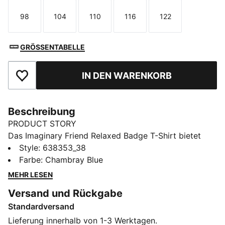
98
104
110
116
122
Größe
Größe
Größe
Größe
Größe
GRÖSSENTABELLE
IN DEN WARENKORB
Zu Favoriten hinzufügen
Beschreibung
PRODUCT STORY
Das Imaginary Friend Relaxed Badge T-Shirt bietet
Kindern beim Spielen oder in der Schule optimalen
Style
:
638353_38
Komfort. Mit einem flauschigen PUMA Cat Logo
Farbe
:
Chambray Blue
Badge für einen originellen Touch und einem Relaxed
MEHR LESEN
Fit für ein angenehmes Tragegefühl.
Versand und Rückgabe
FEATURES + VORTEILE
Standardversand
Hergestellt aus mindestens 20 % recycelter Baumwolle
DETAILS
Lieferung innerhalb von 1-3 Werktagen.