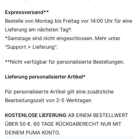
Entworfen für: Alltagsbekleidung
Passform: Relaxed
Expressversand**
Länge: Regulär
Bestelle von Montag bis Freitag vor 14:00 Uhr für eine
Ausschnitt: Rundhalsausschnitt
Lieferung am nächsten Tag*.
Hauptmaterial: Piqué
*Samstage sind nicht eingeschlossen. Mehr unter
Gerippter Ausschnitt
"Support > Lieferung".
Kurze Ärmel
Charakteristische PUMA Branding-Details
**Nicht verfügbar für personalisierte Bestellungen.
PUMA Kinder: Empfohlen für jüngere Kinder zwischen
4 und 8 Jahren
Lieferung personalisierter Artikel*
Für personalisierte Artikel gilt eine zusätzliche
Bearbeitungszeit von 2-5 Werktagen
KOSTENLOSE LIEFERUNG
AB EINEM BESTELLWERT
ÜBER 50 €. 60 TAGE RÜCKGABERECHT NUR MIT
DEINEM PUMA KONTO.