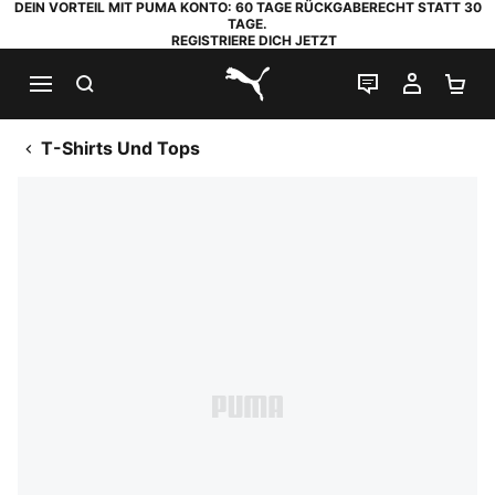
DEIN VORTEIL MIT PUMA KONTO: 60 TAGE RÜCKGABERECHT STATT 30
TAGE.
REGISTRIERE DICH JETZT
SUCHEN
LIVE-CHAT
MEIN K
WA
PUMA.com
T-Shirts Und Tops