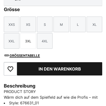
Grösse
XXS
XS
S
M
L
XL
Größe
Größe
Größe
Größe
Größe
Größe
XXL
3XL
4XL
Größe
Größe
Größe
GRÖSSENTABELLE
IN DEN WARENKORB
Zu Favoriten hinzufügen
Beschreibung
PRODUCT STORY
Wärm dich auf dem Spielfeld auf wie die Profis – mit
diesem Baselayer-T-Shirt.
Style
:
676631_01