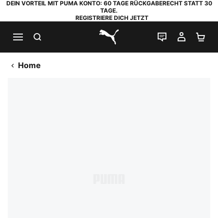
DEIN VORTEIL MIT PUMA KONTO: 60 TAGE RÜCKGABERECHT STATT 30
TAGE.
REGISTRIERE DICH JETZT
SUCHEN
LIVE-CHAT
MEIN K
WA
PUMA.com
Home