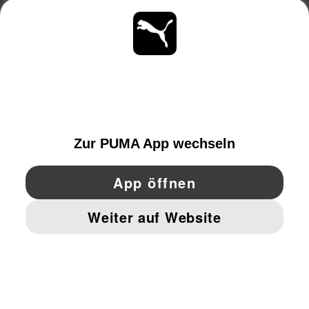
ÜBER
BLEIBE IMMER AUF DEM LAUFENDEN
ENTDECKEN
AUSTRIA
YouTube
Twitter
Pinterest
Instagram
Facebo
© PUMA EUROPE GMBH, 2026. ALLE RECHTE VORBEHALTEN
IMPRESSUM UND RECHTLICHE HINWEISE