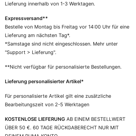
bereit für alles, was kommt.
Lieferung innerhalb von 1-3 Werktagen.
FEATURES + VORTEILE
Hergestellt aus mindestens 50 % recycelten
Expressversand**
Materialien.
Bestelle von Montag bis Freitag vor 14:00 Uhr für eine
DETAILS
Lieferung am nächsten Tag*.
Passform: Oversized
*Samstage sind nicht eingeschlossen. Mehr unter
Hauptmaterial: French Terry
"Support > Lieferung".
Mit Kapuze
Lange Ärmel
**Nicht verfügbar für personalisierte Bestellungen.
Länge: Regulär
Taschen: Seitentaschen
Lieferung personalisierter Artikel*
Für personalisierte Artikel gilt eine zusätzliche
Bearbeitungszeit von 2-5 Werktagen
KOSTENLOSE LIEFERUNG
AB EINEM BESTELLWERT
ÜBER 50 €. 60 TAGE RÜCKGABERECHT NUR MIT