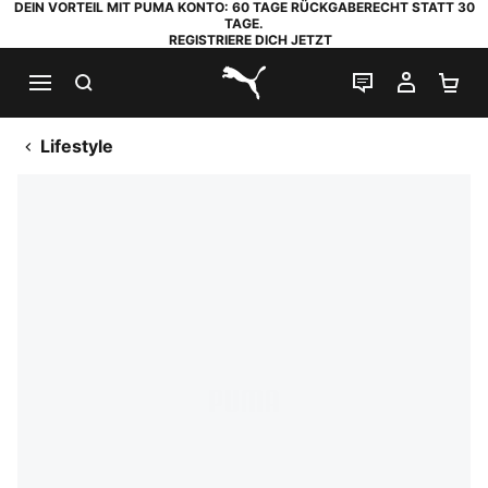
DEIN VORTEIL MIT PUMA KONTO: 60 TAGE RÜCKGABERECHT STATT 30
TAGE.
REGISTRIERE DICH JETZT
SUCHEN
LIVE-CHAT
MEIN K
WA
PUMA.com
Lifestyle