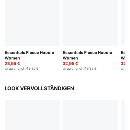
Essentials Fleece Hoodie
Essentials Fleece Hoodie
Esse
Women
Women
Wom
23,95 €
32,95 €
32,9
Ursprünglich
:
49,95 €
Ursprünglich
:
49,95 €
Urspr
LOOK VERVOLLSTÄNDIGEN