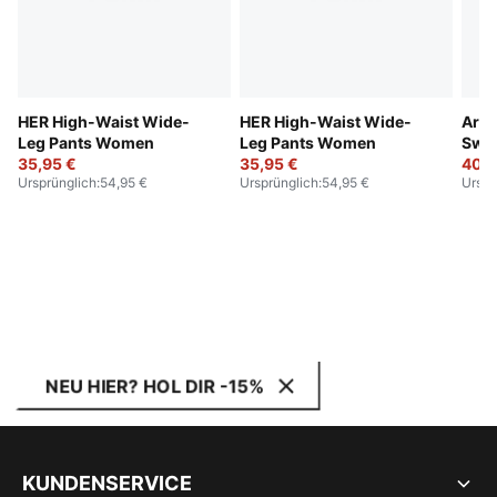
HER High-Waist Wide-
HER High-Waist Wide-
Arou
Leg Pants Women
Leg Pants Women
Swe
35,95 €
35,95 €
40,9
Ursprünglich
:
54,95 €
Ursprünglich
:
54,95 €
Urspr
NEU HIER? HOL DIR -15%
KUNDENSERVICE