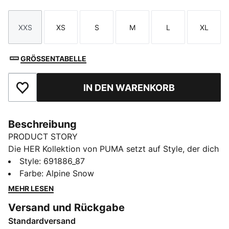
XXS
XS
S
M
L
XL
Größe
Größe
Größe
Größe
Größe
Größe
GRÖSSENTABELLE
IN DEN WARENKORB
Zu Favoriten hinzufügen
Beschreibung
PRODUCT STORY
Die HER Kollektion von PUMA setzt auf Style, der dich
empowert – mit einem frischen, auffallenden Twist. Sie
Style
:
691886_87
ist speziell für Frauen entworfen und verbindet
Farbe
:
Alpine Snow
sportlich inspiriertes Design mit eleganter Leichtigkeit.
MEHR LESEN
Ganz egal, ob du aktiv unterwegs bist, Besorgungen
Versand und Rückgabe
machst oder dich mit Freund:innen triffst – mit der
Standardversand
HER Kollektion fühlst du dich gut, selbstbewusst und