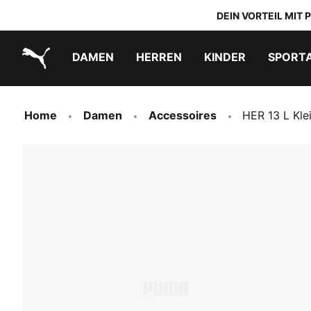
DEIN VORTEIL MIT
DAMEN
HERREN
KINDER
SPORT
PUMA.com
PUMA x TRANSFORMERS
PUMA x DORA THE EXPLORER
Schuhe zum Reinschlüpfen
Home
Damen
Accessoires
HER 13 L Kle