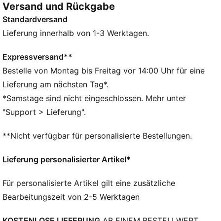
Versand und Rückgabe
machst oder dich mit Freunden triffst – mit der HER
Standardversand
Kollektion fühlst du dich gut, bist selbstbewusst und
bereit für alles, was kommt.
Lieferung innerhalb von 1-3 Werktagen.
FEATURES + VORTEILE
Hergestellt aus mindestens 90 % recycelten
Expressversand**
Materialien
Bestelle von Montag bis Freitag vor 14:00 Uhr für eine
DETAILS
Lieferung am nächsten Tag*.
Verdeckter 2-Wege-Reißverschluss für das Hauptfach
*Samstage sind nicht eingeschlossen. Mehr unter
Seitentaschen mit verstellbarem Kordelzug
"Support > Lieferung".
Verstellbarer Schulterriemen aus Webstoff
Taschen: Einschubfach auf der Innenseite, seitlich,
**Nicht verfügbar für personalisierte Bestellungen.
vorne
Gurtband-Tragegriff
Lieferung personalisierter Artikel*
Fassungsvermögen: 13 l
Abmessungen: B 25 cm / T 12 cm / H 37 cm
Für personalisierte Artikel gilt eine zusätzliche
Bearbeitungszeit von 2-5 Werktagen
KOSTENLOSE LIEFERUNG
AB EINEM BESTELLWERT