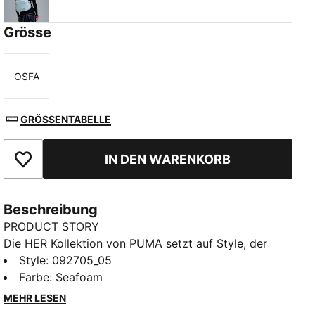
Seafoam
Grösse
OSFA
Größe
GRÖSSENTABELLE
IN DEN WARENKORB
Zu Favoriten hinzufügen
Beschreibung
PRODUCT STORY
Die HER Kollektion von PUMA setzt auf Style, der
dich empowert – mit einem frischen, auffallenden
Style
:
092705_05
Twist. Diese speziell für Frauen entworfene Kollektion
Farbe
:
Seafoam
verbindet sportlich inspirierte Designs mit eleganter
MEHR LESEN
Leichtigkeit. Ganz egal, ob du trainierst, Besorgungen