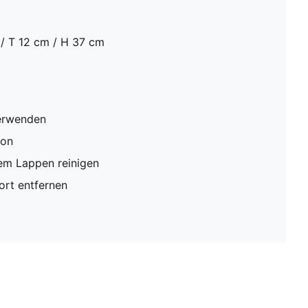
/ T 12 cm / H 37 cm
verwenden
ion
em Lappen reinigen
rt entfernen