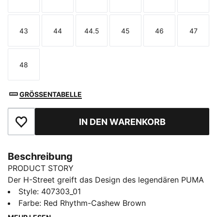
Größe
Größe
Größe
Größe
Größe
Größe
43
44
44.5
45
46
47
Größe
Größe
Größe
Größe
Größe
Größe
48
Größe
GRÖSSENTABELLE
IN DEN WARENKORB
Zu Favoriten hinzufügen
Beschreibung
PRODUCT STORY
Der H-Street greift das Design des legendären PUMA
Harambee Running-Spikes aus den 2000ern auf und
Style
:
407303_01
ist heute selbst eine zeitlose Ikone. Diese H-Street
Farbe
:
Red Rhythm-Cashew Brown
Elastic Sneakers haben einen umklappbaren