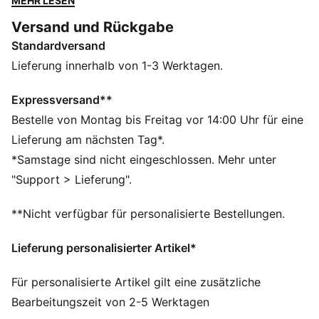
MEHR LESEN
Schaftrand und klassische Branding-Details.
Versand und Rückgabe
DETAILS
Standardversand
Entworfen für: Lifestyle by PUMA
Breite: Regulär
Lieferung innerhalb von 1-3 Werktagen.
Verschluss: Schnürsenkel
Absatzart: Flach
Expressversand**
Umklappbarer Schaftrand
Bestelle von Montag bis Freitag vor 14:00 Uhr für eine
Charakteristische PUMA Designelemente
Lieferung am nächsten Tag*.
*Samstage sind nicht eingeschlossen. Mehr unter
"Support > Lieferung".
**Nicht verfügbar für personalisierte Bestellungen.
Lieferung personalisierter Artikel*
Für personalisierte Artikel gilt eine zusätzliche
Bearbeitungszeit von 2-5 Werktagen