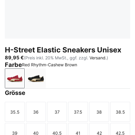
H-Street Elastic Sneakers Unisex
89,95 €
(Preis inkl. 20% MwSt., ggf. zzgl.
Versand.
)
Farbe
Red Rhythm-Cashew Brown
Red Rhythm-Cashew Brown
PUMA Black-Warm White
Grösse
35.5
36
37
37.5
38
38.5
Größe
Größe
Größe
Größe
Größe
Größe
39
40
40.5
41
42
42.5