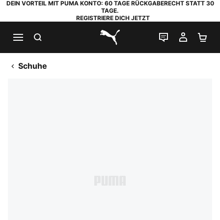
DEIN VORTEIL MIT PUMA KONTO: 60 TAGE RÜCKGABERECHT STATT 30
TAGE.
REGISTRIERE DICH JETZT
SUCHEN
LIVE-CHAT
MEIN K
WA
PUMA.com
Schuhe