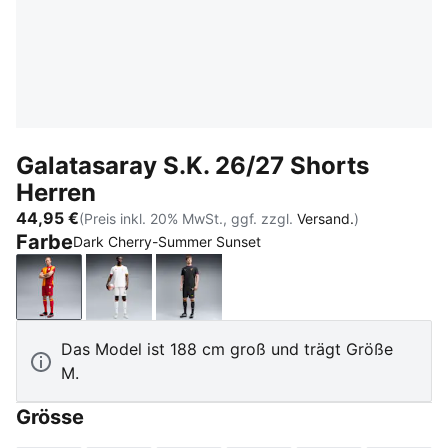
Galatasaray S.K. 26/27 Shorts
Herren
44,95 €
(Preis inkl. 20% MwSt., ggf. zzgl.
Versand.
)
Farbe
Dark Cherry-Summer Sunset
Dark Cherry-Summer Sunset
PUMA White-Dark Cherry-Summer Sunset
Flat Dark Gray-Plum Wine
Das Model ist 188 cm groß und trägt Größe
M.
Grösse