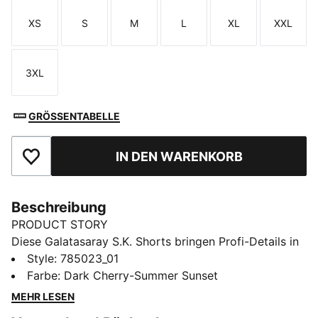
XS
S
M
L
XL
XXL
Größe
Größe
Größe
Größe
Größe
Größe
3XL
Größe
GRÖSSENTABELLE
IN DEN WARENKORB
Zu Favoriten hinzufügen
Beschreibung
PRODUCT STORY
Diese Galatasaray S.K. Shorts bringen Profi-Details in
dein Spiel. Mesh-Einsätze an den Seiten und die
Style
:
785023_01
dryCELL Technologie sorgen für ein angenehm kühles
Farbe
:
Dark Cherry-Summer Sunset
und trockenes Tragegefühl – auch wenn es auf dem
MEHR LESEN
Platz richtig heiß hergeht. Der elastische Bund sorgt