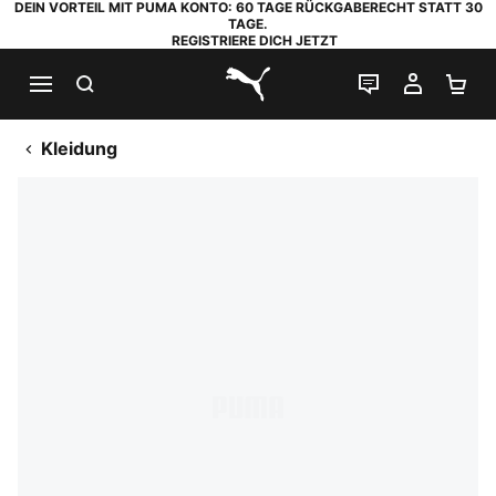
DEIN VORTEIL MIT PUMA KONTO: 60 TAGE RÜCKGABERECHT STATT 30
TAGE.
REGISTRIERE DICH JETZT
SUCHEN
LIVE-CHAT
MEIN K
WA
PUMA.com
Kleidung