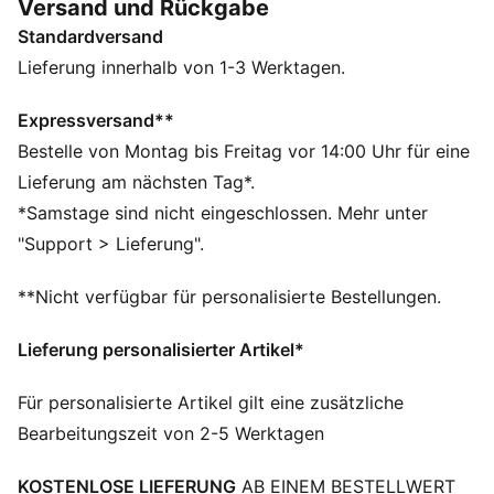
Versand und Rückgabe
bei kraftvollen Schüssen und Grätschen für einen
Standardversand
sicheren Sitz.
FEATURES + VORTEILE
Lieferung innerhalb von 1-3 Werktagen.
FEUCHTIGKEITSREGULIERUNG: Bleib trocken und fühl
dich wohl – dank dryCELL Funktionsmaterialien, die
Expressversand**
Feuchtigkeit von der Haut ableiten
Bestelle von Montag bis Freitag vor 14:00 Uhr für eine
Aus 100 % recyceltem Material, Besatz und Deko sind
Lieferung am nächsten Tag*.
ausgenommen
*Samstage sind nicht eingeschlossen. Mehr unter
DETAILS
"Support > Lieferung".
Entworfen für: Fußball
Passform: Regulär
**Nicht verfügbar für personalisierte Bestellungen.
Länge: Endet oberhalb des Knies
Elastischer Bund mit innenliegendem Tunnelzug
Lieferung personalisierter Artikel*
Hauptmaterial: Doubleface-Jacquard
Seitliche Mesh-Einsätze
Für personalisierte Artikel gilt eine zusätzliche
Bundhöhe: Mittel
Bearbeitungszeit von 2-5 Werktagen
PUMA und Galatasaray S.K Signature Branding
KOSTENLOSE LIEFERUNG
AB EINEM BESTELLWERT