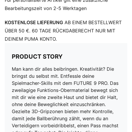
Für personalisierte Artikel gilt eine zusätzliche
Beweglichkeit einzuschränken
Bearbeitungszeit von 2-5 Werktagen
SKILL: Schicht aus Funktions-Mesh mit 3D-Gripzonen
für mehr Grip und Ballkontrolle
KOSTENLOSE LIEFERUNG
AB EINEM BESTELLWERT
AGILITÄT: Leichte und dünne Laufsohle mit Stollen.
Geeignet für Kunstrasen (3G) und harte Naturböden
ÜBER 50 €. 60 TAGE RÜCKGABERECHT NUR MIT
DETAILS
DEINEM PUMA KONTO.
Reguläre bis breite Passform
Zehentyp: Abgerundet
PRODUCT STORY
Verschluss: Schnürsenkel
Absatzart: Flach
Man kann dir alles beibringen. Kreativität? Die
Leichte, herausnehmbare Einlegesohle mit NanoGrip
bringst du selbst mit. Entfessle deine
Technologie
Spielmacher-Skills mit dem FUTURE 9 PRO. Das
zweilagige Funktions-Obermaterial bewegt sich
mit dir wie eine zweite Haut und bietet dir Halt,
ohne deine Beweglichkeit einzuschränken.
Gezielte 3D-Gripzonen bieten mehr Kontrolle,
damit jede Ballberührung zählt, wenn du an
Verteidigern vorbeidribbelst, einen Pass machst