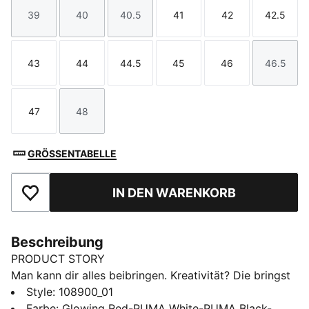
39
40
40.5
41
42
42.5
Größe
Größe
Größe
Größe
Größe
Größe
43
44
44.5
45
46
46.5
Größe
Größe
Größe
Größe
Größe
Größe
47
48
Größe
Größe
GRÖSSENTABELLE
IN DEN WARENKORB
Zu Favoriten hinzufügen
Beschreibung
PRODUCT STORY
Man kann dir alles beibringen. Kreativität? Die bringst
du selbst mit. Entfessle deine Spielmacher-Skills mit
Style
:
108900_01
dem FUTURE 9 PRO. Das zweilagige Funktions-
Farbe
:
Glowing Red-PUMA White-PUMA Black-