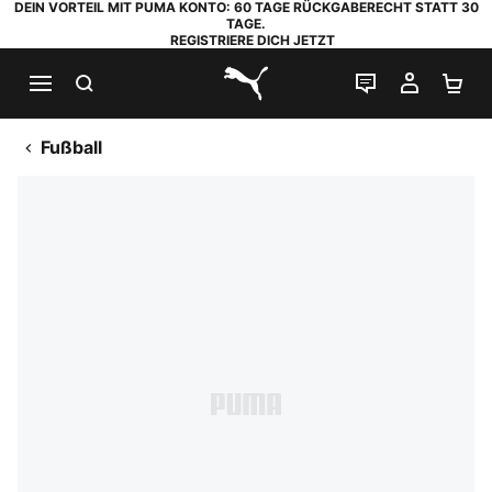
DEIN VORTEIL MIT PUMA KONTO: 60 TAGE RÜCKGABERECHT STATT 30
TAGE.
REGISTRIERE DICH JETZT
SUCHEN
LIVE-CHAT
MEIN K
WA
PUMA.com
Fußball