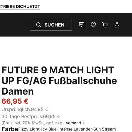
TRIERE DICH JETZT
SUCHEN
LIVE-CHAT
FAVORITEN 0
WARENKO
MEI
FUTURE 9 MATCH LIGHT
UP FG/AG Fußballschuhe
Damen
66,95 €
Ursprünglich
:
94,95 €
30 Tage Bestpreis
:
66,95 €
(Preis inkl. 20% MwSt., ggf. zzgl.
Versand.
)
Farbe
Fizzy Light-Icy Blue-Intense Lavender-Sun Stream