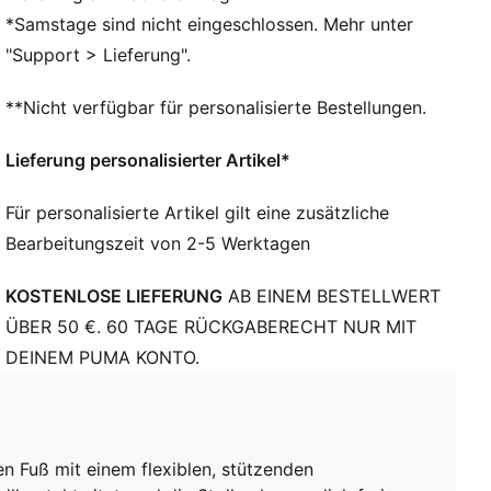
Zehentyp: Abgerundet
*Samstage sind nicht eingeschlossen. Mehr unter
Verschluss: Schnürsenkel
"Support > Lieferung".
Weiches, leichtes Mesh-Obermaterial mit elastischem
Strickschaft und halbhoher Konstruktion – für eine
**Nicht verfügbar für personalisierte Bestellungen.
flexible, sichere und stützende Passform
Absatzart: Flach
Lieferung personalisierter Artikel*
Support-Tape über dem Mittelfuß für Halt und
Stabilität
Für personalisierte Artikel gilt eine zusätzliche
Gezielte Prägezonen auf dem Obermaterial sorgen für
Bearbeitungszeit von 2-5 Werktagen
Grip am Ball, damit jede Ballberührung zählt, wenn du
an Verteidigern vorbeidribbelst, einen Pass machst
KOSTENLOSE LIEFERUNG
AB EINEM BESTELLWERT
oder aufs Tor gehst
Stollenform und -platzierung um den Drehpunkt
ÜBER 50 €. 60 TAGE RÜCKGABERECHT NUR MIT
ermöglichen uneingeschränkte 360°-Bewegungen bei
DEINEM PUMA KONTO.
explosiven Richtungswechseln
Das Design dieser Fußballschuhe berücksichtigt die
Größe und den Spann von weiblichen Füßen und
sorgt für eine perfekte Passform.
n Fuß mit einem flexiblen, stützenden