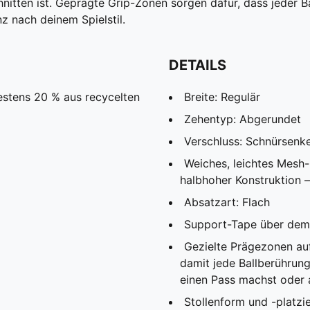
itten ist. Geprägte Grip-Zonen sorgen dafür, dass jeder Ball
z nach deinem Spielstil.
DETAILS
estens 20 % aus recycelten
Breite: Regulär
Zehentyp: Abgerundet
Verschluss: Schnürsenke
Weiches, leichtes Mesh-
halbhoher Konstruktion –
Absatzart: Flach
Support-Tape über dem M
Gezielte Prägezonen auf
damit jede Ballberührung
einen Pass machst oder 
Stollenform und -platz