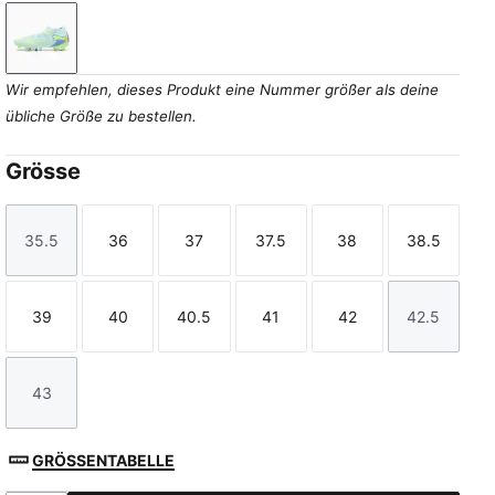
Fizzy Light-Icy Blue-Intense Lavender-Sun Stream
Wir empfehlen, dieses Produkt eine Nummer größer als deine
übliche Größe zu bestellen.
Grösse
35.5
36
37
37.5
38
38.5
Größe
Größe
Größe
Größe
Größe
Größe
39
40
40.5
41
42
42.5
Größe
Größe
Größe
Größe
Größe
Größe
43
Größe
GRÖSSENTABELLE