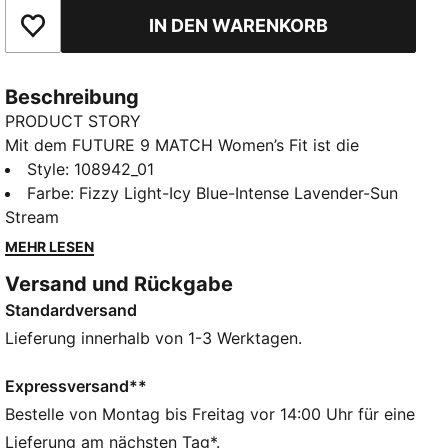
IN DEN WARENKORB
Zu Favoriten hinzufügen
Beschreibung
PRODUCT STORY
Mit dem FUTURE 9 MATCH Women’s Fit ist die
Zukunft wirklich weiblich. Diese Fußballschuhe
Style
:
108942_01
umhüllen deinen Fuß mit einem flexiblen, stützenden
Farbe
:
Fizzy Light-Icy Blue-Intense Lavender-Sun
Obermaterial, das auf den weiblichen Fuß
Stream
zugeschnitten ist. Geprägte Grip-Zonen sorgen dafür,
MEHR LESEN
dass jeder Ballkontakt sitzt, und die Stollen lassen
Versand und Rückgabe
dich frei bewegen und schnell die Richtung wechseln
Standardversand
– ganz nach deinem Spielstil.
FEATURES + VORTEILE
Lieferung innerhalb von 1-3 Werktagen.
Das Obermaterial der Schuhe besteht zu mindestens
20 % aus recycelten Materialien.
Expressversand**
DETAILS
Bestelle von Montag bis Freitag vor 14:00 Uhr für eine
Breite: Regulär
Lieferung am nächsten Tag*.