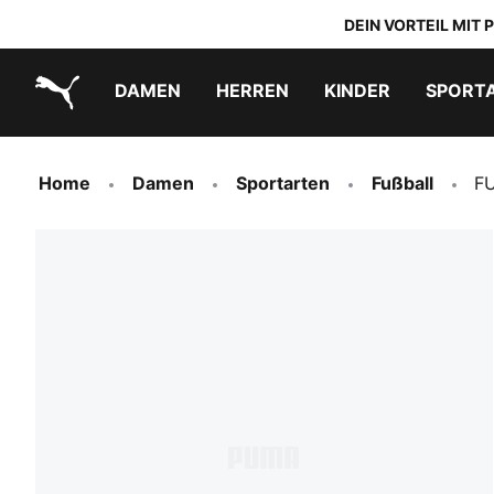
DEIN VORTEIL MIT
DAMEN
HERREN
KINDER
SPORT
PUMA.com
PUMA x TRANSFORMERS
PUMA x DORA THE EXPLORER
Schuhe zum Reinschlüpfen
Home
Damen
Sportarten
Fußball
F