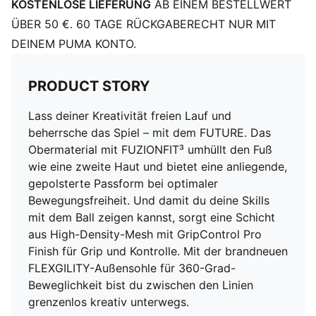
KOSTENLOSE LIEFERUNG
AB EINEM BESTELLWERT
Leichte, herausnehmbare Einlegesohle mit NanoGrip
Technologie
ÜBER 50 €. 60 TAGE RÜCKGABERECHT NUR MIT
Mit oder ohne Schnürsenkel
DEINEM PUMA KONTO.
BEWEGUNGSFREIHEIT: Die FLEXGILITY Laufsohle ist
mit ihrer Dual-Density-Zusammensetzung und der
PRODUCT STORY
kreisförmigen Stollenanordnung für schnelle
Drehungen und agile 360-Grad-Bewegungen
Lass deiner Kreativität freien Lauf und
konzipiert, um den Gegner auszumanövrieren
beherrsche das Spiel – mit dem FUTURE. Das
Reguläre bis breite Passform
Obermaterial mit FUZIONFIT³ umhüllt den Fuß
FG: Geeignet für Spiele auf festen Naturplätzen
wie eine zweite Haut und bietet eine anliegende,
gepolsterte Passform bei optimaler
Bewegungsfreiheit. Und damit du deine Skills
mit dem Ball zeigen kannst, sorgt eine Schicht
aus High-Density-Mesh mit GripControl Pro
Finish für Grip und Kontrolle. Mit der brandneuen
FLEXGILITY-Außensohle für 360-Grad-
Beweglichkeit bist du zwischen den Linien
grenzenlos kreativ unterwegs.