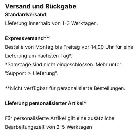
Skills mit dem Ball zeigen kannst, sorgt eine Schicht
Versand und Rückgabe
aus High-Density-Mesh mit GripControl Pro Finish für
Standardversand
Grip und Kontrolle. Mit der brandneuen FLEXGILITY-
Außensohle für 360-Grad-Beweglichkeit bist du
Lieferung innerhalb von 1-3 Werktagen.
zwischen den Linien grenzenlos kreativ unterwegs.
FEATURES + VORTEILE
Expressversand**
Das Obermaterial besteht zu mindestens 20 % aus
Bestelle von Montag bis Freitag vor 14:00 Uhr für eine
recycelten Materialien
Lieferung am nächsten Tag*.
SKILL: Texturiertes High-Density-Mesh mit GripControl
*Samstage sind nicht eingeschlossen. Mehr unter
Pro Finish für den nötigen Grip und die Ballkontrolle,
"Support > Lieferung".
um Chancen herauszuspielen und mühelos zu
dominieren
**Nicht verfügbar für personalisierte Bestellungen.
PASSFORM: PWRTAPE im Mittelfußbereich für
ultimativen Halt und Stabilität. Neue dreieckige Form
Lieferung personalisierter Artikel*
für noch mehr Dehnbarkeit und Anpassungsfähigkeit
FÜR SIE GEMACHT: Das Design dieser Fußballschuhe
Für personalisierte Artikel gilt eine zusätzliche
berücksichtigt die Größe und den Spann von
Bearbeitungszeit von 2-5 Werktagen
weiblichen Füßen und sorgt für eine perfekte Passform
DETAILS