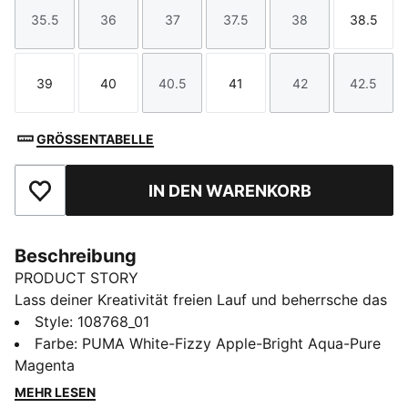
35.5
36
37
37.5
38
38.5
Größe
Größe
Größe
Größe
Größe
Größe
39
40
40.5
41
42
42.5
Größe
Größe
Größe
Größe
Größe
Größe
GRÖSSENTABELLE
IN DEN WARENKORB
Zu Favoriten hinzufügen
Beschreibung
PRODUCT STORY
Lass deiner Kreativität freien Lauf und beherrsche das
Spiel – mit dem FUTURE. Das Obermaterial mit
Style
:
108768_01
FUZIONFIT³ umhüllt den Fuß wie eine zweite Haut und
Farbe
:
PUMA White-Fizzy Apple-Bright Aqua-Pure
bietet eine anliegende, gepolsterte Passform bei
Magenta
optimaler Bewegungsfreiheit. Und damit du deine
MEHR LESEN