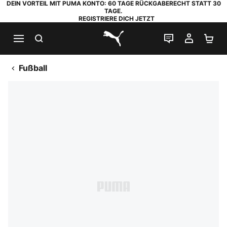
DEIN VORTEIL MIT PUMA KONTO: 60 TAGE RÜCKGABERECHT STATT 30
TAGE.
REGISTRIERE DICH JETZT
SUCHEN
LIVE-CHAT
MEIN K
WA
PUMA.com
Fußball