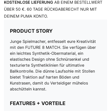
KOSTENLOSE LIEFERUNG
AB EINEM BESTELLWERT
Weiches, leichtes Synthetik-Obermaterial mit
dehnbarem Strickkragen und einer halbhohen
ÜBER 50 €. 60 TAGE RÜCKGABERECHT NUR MIT
Schaftkonstruktion für eine bequeme und stützende
DEINEM PUMA KONTO.
Passform
Dünne Laufsohle mit Stollen
PRODUCT STORY
Reguläre bis breite Passform
MG: Geeignet für harte Naturböden und Kunstrasen
Junge Spielmacher, entfesselt eure Kreativität
(2G)
mit den FUTURE 8 MATCH. Sie verfügen über
PUMA Teenager: Empfohlen für ältere Kinder und
ein leichtes Synthetik-Obermaterial, ein
Teenager zwischen 8 und 16 Jahren
elastisches Design ohne Schnürsenkel und
texturierte Synthetiklinien für ultimative
Ballkontrolle. Die dünne Laufsohle mit Stollen
bietet Traktion auf harten Böden und
Kunstrasen, damit du Verteidiger mühelos
abschütteln kannst.
FEATURES + VORTEILE