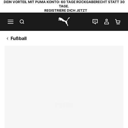
DEIN VORTEIL MIT PUMA KONTO: 60 TAGE RÜCKGABERECHT STATT 30
TAGE.
REGISTRIERE DICH JETZT
SUCHEN
LIVE-CHAT
MEIN K
WA
PUMA.com
Fußball