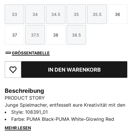
33
34
34.5
35
35.5
36
Größe
Größe
Größe
Größe
Größe
Größe
37
37.5
38
38.5
Größe
Größe
Größe
Größe
GRÖSSENTABELLE
IN DEN WARENKORB
Zu Favoriten hinzufügen
Beschreibung
PRODUCT STORY
Junge Spielmacher, entfesselt eure Kreativität mit den
FUTURE 8 MATCH. Sie verfügen über ein leichtes
Style
:
108391_01
Synthetik-Obermaterial, ein elastisches Design ohne
Farbe
:
PUMA Black-PUMA White-Glowing Red
Schnürsenkel und texturierte Synthetiklinien für
MEHR LESEN