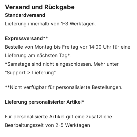
ultimative Ballkontrolle. Die dünne Laufsohle mit
Versand und Rückgabe
Stollen bietet Traktion auf harten Böden und
Standardversand
Kunstrasen, damit du Verteidiger mühelos abschütteln
kannst.
Lieferung innerhalb von 1-3 Werktagen.
FEATURES + VORTEILE
Das Obermaterial besteht zu mindestens 30 % aus
Expressversand**
recycelten Materialien
Bestelle von Montag bis Freitag vor 14:00 Uhr für eine
PASSFORM: Weiches, leichtes Obermaterial mit
Lieferung am nächsten Tag*.
elastischem Strickschaft und halbhoher Konstruktion –
*Samstage sind nicht eingeschlossen. Mehr unter
für eine verbesserte Passform, mehr Komfort und
"Support > Lieferung".
Support.
PASSFORM: Stützband im Mittelfußbereich für Halt
**Nicht verfügbar für personalisierte Bestellungen.
und Stabilität
SKILL: Texturierte Synthetiklinien für mehr Grip und
Lieferung personalisierter Artikel*
Ballkontrolle
DETAILS
Für personalisierte Artikel gilt eine zusätzliche
Texturierte Synthetiklinien für mehr Grip, Ballkontrolle
Bearbeitungszeit von 2-5 Werktagen
und verbesserte Skills
Stützband im Mittelfußbereich für Halt und Stabilität