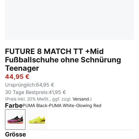
FUTURE 8 MATCH TT +Mid
Fußballschuhe ohne Schnürung
Teenager
44,95 €
Ursprünglich
:
64,95 €
30 Tage Bestpreis
:
41,95 €
(Preis inkl. 20% MwSt., ggf. zzgl.
Versand.
)
Farbe
PUMA Black-PUMA White-Glowing Red
PUMA Black-PUMA White-Glowing Red
Yellow Alert-PUMA Black-Sun Struck
Grösse