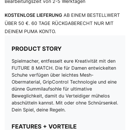
Bearbeitungszeit von 2-5 Werktagen
Texturiertes Mesh und GripControl Technologie für
mehr Ballkontrolle und Grip
KOSTENLOSE LIEFERUNG
AB EINEM BESTELLWERT
Weiches, leichtes Mesh-Obermaterial mit dehnbarem
Strickkragen für optimalen Komfort
ÜBER 50 €. 60 TAGE RÜCKGABERECHT NUR MIT
Speziell für den weiblichen Fuß entwickelt für
DEINEM PUMA KONTO.
besseren Sitz und Komfort
Texturiertes Mesh und GripControl Technologie für
PRODUCT STORY
mehr Grip und Ballkontrolle
Dünne Gummilaufsohle mit Stollen und EVA-
Spielmacher, entfesselt eure Kreativität mit den
Zwischensohle
FUTURE 8 MATCH. Die für Damen entwickelten
Mit oder ohne Schnürsenkel
Schuhe verfügen über leichtes Mesh-
TT: Geeignet für harte Naturböden und Kunstrasen
Obermaterial, GripControl Technologie und eine
(2G)
dünne Gummilaufsohle für ultimative
Beweglichkeit, damit du Verteidiger mühelos
abschütteln kannst. Mit oder ohne Schnürsenkel.
Dein Spiel, deine Regeln.
FEATURES + VORTEILE