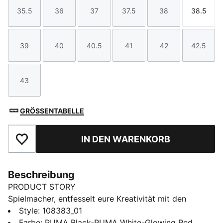
35.5
36
37
37.5
38
38.5
Größe
Größe
Größe
Größe
Größe
Größe
39
40
40.5
41
42
42.5
Größe
Größe
Größe
Größe
Größe
Größe
43
Größe
GRÖSSENTABELLE
IN DEN WARENKORB
Zu Favoriten hinzufügen
Beschreibung
PRODUCT STORY
Spielmacher, entfesselt eure Kreativität mit den
FUTURE 8 MATCH. Die für Damen entwickelten
Style
:
108383_01
Schuhe verfügen über leichtes Mesh-Obermaterial,
Farbe
:
PUMA Black-PUMA White-Glowing Red