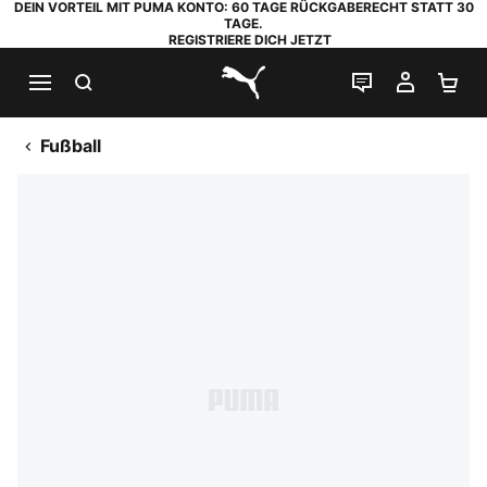
DEIN VORTEIL MIT PUMA KONTO: 60 TAGE RÜCKGABERECHT STATT 30
TAGE.
REGISTRIERE DICH JETZT
SUCHEN
LIVE-CHAT
MEIN K
WA
PUMA.com
Fußball