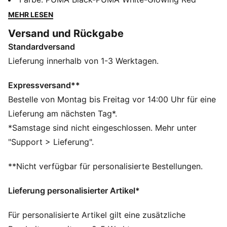
GripControl Technologie und eine dünne
MEHR LESEN
Gummilaufsohle für ultimative Beweglichkeit, damit du
Versand und Rückgabe
Verteidiger mühelos abschütteln kannst. Mit oder ohne
Standardversand
Schnürsenkel. Dein Spiel, deine Regeln.
FEATURES + VORTEILE
Lieferung innerhalb von 1-3 Werktagen.
Das Obermaterial besteht zu mindestens 30 % aus
recycelten Materialien
Expressversand**
FÜR SIE GEMACHT: Das Design dieser Fußballschuhe
Bestelle von Montag bis Freitag vor 14:00 Uhr für eine
berücksichtigt die Größe und den Spann von
Lieferung am nächsten Tag*.
weiblichen Füßen und sorgt für eine perfekte
*Samstage sind nicht eingeschlossen. Mehr unter
Passform.
"Support > Lieferung".
FIT #1: Weiches, leichtes Mesh-Obermaterial mit
dehnbarem Strickkragen und einer halbhohen
**Nicht verfügbar für personalisierte Bestellungen.
Schaftkonstruktion für verbesserte Passform, Komfort
und Support
Lieferung personalisierter Artikel*
FIT #2: Stützband über dem Mittelfußbereich für Halt
und Stabilität
Für personalisierte Artikel gilt eine zusätzliche
DETAILS