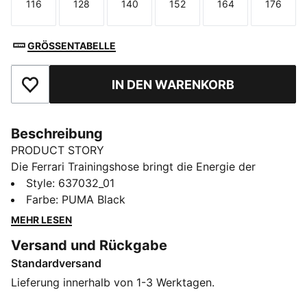
116
128
140
152
164
176
Größe
Größe
Größe
Größe
Größe
Größe
GRÖSSENTABELLE
IN DEN WARENKORB
Zu Favoriten hinzufügen
Beschreibung
PRODUCT STORY
Die Ferrari Trainingshose bringt die Energie der
Rennstrecke in deine täglichen Moves. Sichere
Style
:
637032_01
Reißverschlusstaschen halten deine Essentials
Farbe
:
PUMA Black
griffbereit.
MEHR LESEN
FEATURES + VORTEILE
Versand und Rückgabe
Hergestellt aus mindestens 50 % recycelten
Standardversand
Materialien
DETAILS
Lieferung innerhalb von 1-3 Werktagen.
Entworfen für: Alltagsbekleidung