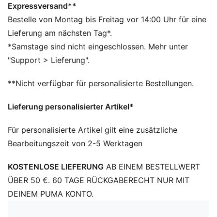
Passform: Regulär
Expressversand**
Länge: Regulär
Bestelle von Montag bis Freitag vor 14:00 Uhr für eine
Elastischer Bund
Lieferung am nächsten Tag*.
Hauptmaterial: French Terry
*Samstage sind nicht eingeschlossen. Mehr unter
Gerippte Bündchen
"Support > Lieferung".
Bundhöhe: Mittel
Taschen: Reißverschlusstaschen
**Nicht verfügbar für personalisierte Bestellungen.
Scuderia Ferrari und PUMA Branding
PUMA Teenager: Empfohlen für ältere Kinder und
Lieferung personalisierter Artikel*
Teenager zwischen 8 und 16 Jahren
Für personalisierte Artikel gilt eine zusätzliche
Bearbeitungszeit von 2-5 Werktagen
KOSTENLOSE LIEFERUNG
AB EINEM BESTELLWERT
ÜBER 50 €. 60 TAGE RÜCKGABERECHT NUR MIT
DEINEM PUMA KONTO.