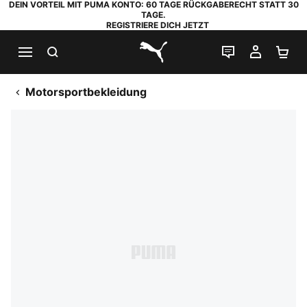
DEIN VORTEIL MIT PUMA KONTO: 60 TAGE RÜCKGABERECHT STATT 30
TAGE.
REGISTRIERE DICH JETZT
SUCHEN
LIVE-CHAT
MEIN K
WA
PUMA.com
Motorsportbekleidung