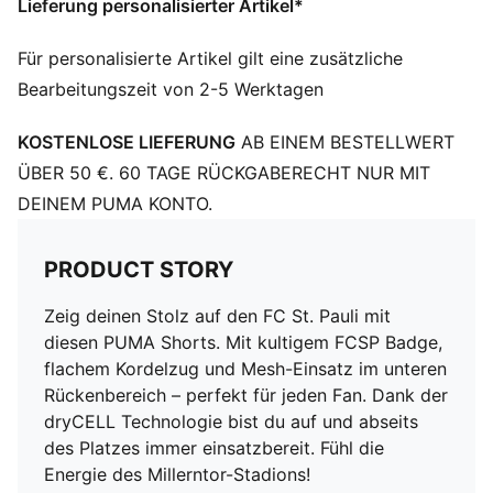
Lieferung personalisierter Artikel*
Mesh-Einsatz im unteren Rückenbereich
Flache Kordelzüge
Für personalisierte Artikel gilt eine zusätzliche
FC St. Pauli Badge auf dem rechten Bein
Bearbeitungszeit von 2-5 Werktagen
PUMA Cat Logo auf dem linken Bein
PUMA Teenager: Empfohlen für ältere Kinder und
KOSTENLOSE LIEFERUNG
AB EINEM BESTELLWERT
Teenager zwischen 8 und 16 Jahren
ÜBER 50 €. 60 TAGE RÜCKGABERECHT NUR MIT
DEINEM PUMA KONTO.
PRODUCT STORY
Zeig deinen Stolz auf den FC St. Pauli mit
diesen PUMA Shorts. Mit kultigem FCSP Badge,
flachem Kordelzug und Mesh-Einsatz im unteren
Rückenbereich – perfekt für jeden Fan. Dank der
dryCELL Technologie bist du auf und abseits
des Platzes immer einsatzbereit. Fühl die
Energie des Millerntor-Stadions!