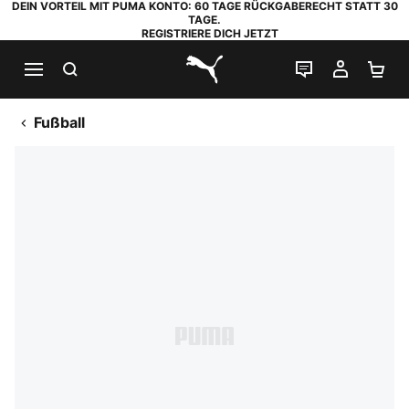
DEIN VORTEIL MIT PUMA KONTO: 60 TAGE RÜCKGABERECHT STATT 30
TAGE.
REGISTRIERE DICH JETZT
SUCHEN
LIVE-CHAT
MEIN K
WA
PUMA.com
Fußball