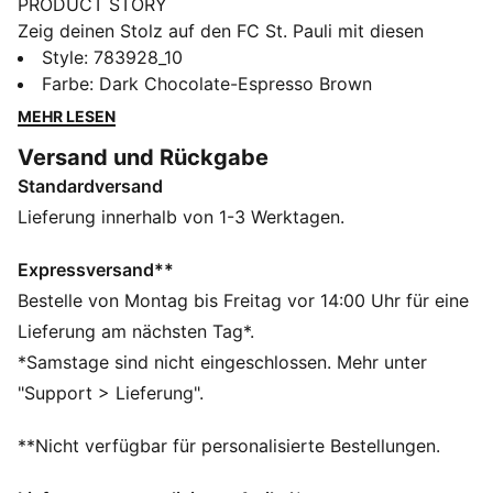
PRODUCT STORY
Zeig deinen Stolz auf den FC St. Pauli mit diesen
PUMA Shorts. Mit kultigem FCSP Badge, flachem
Style
:
783928_10
Kordelzug und Mesh-Einsatz im unteren
Farbe
:
Dark Chocolate-Espresso Brown
Rückenbereich – perfekt für jeden Fan. Dank der
MEHR LESEN
dryCELL Technologie bist du auf und abseits des
Versand und Rückgabe
Platzes immer einsatzbereit. Fühl die Energie des
Standardversand
Millerntor-Stadions!
FEATURES + VORTEILE
Lieferung innerhalb von 1-3 Werktagen.
dryCELL: Performance-Technologie, die Feuchtigkeit
vom Körper ableitet und dafür sorgt, dass du beim
Expressversand**
Training schweißfrei bleibst
Bestelle von Montag bis Freitag vor 14:00 Uhr für eine
Aus 100 % recyceltem Material, Besatz und Deko sind
Lieferung am nächsten Tag*.
ausgenommen
*Samstage sind nicht eingeschlossen. Mehr unter
DETAILS
"Support > Lieferung".
Regular Fit
Doubleface-Jacquard
**Nicht verfügbar für personalisierte Bestellungen.
Beinabschluss über dem Knie
Mittlere Bundhöhe