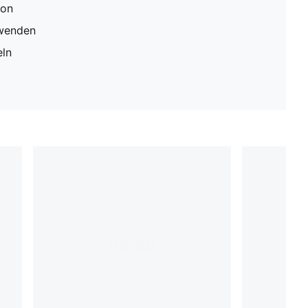
ion
rwenden
eln