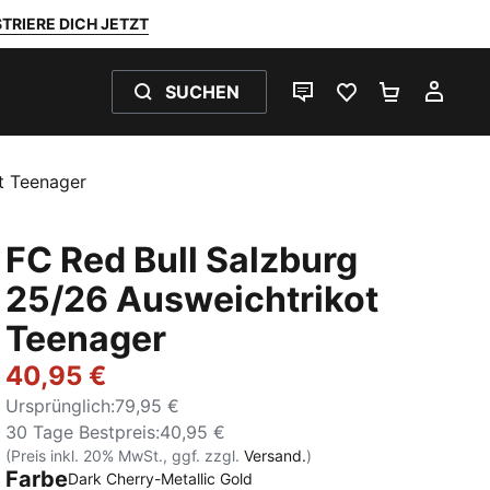
TRIERE DICH JETZT
SUCHEN
LIVE-CHAT
FAVORITEN 0
WARENKO
MEI
t Teenager
FC Red Bull Salzburg
25/26 Ausweichtrikot
Teenager
40,95 €
Ursprünglich
:
79,95 €
30 Tage Bestpreis
:
40,95 €
(Preis inkl. 20% MwSt., ggf. zzgl.
Versand.
)
Farbe
Dark Cherry-Metallic Gold