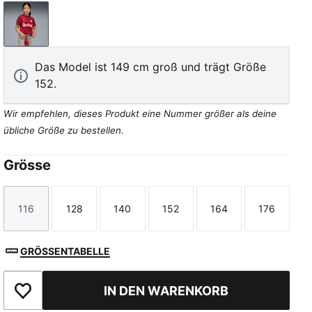
Dark Cherry-Metallic Gold
Das Model ist 149 cm groß und trägt Größe
152.
Wir empfehlen, dieses Produkt eine Nummer größer als deine
übliche Größe zu bestellen.
Grösse
116
128
140
152
164
176
Größe
Größe
Größe
Größe
Größe
Größe
GRÖSSENTABELLE
IN DEN WARENKORB
Zu Favoriten hinzufügen