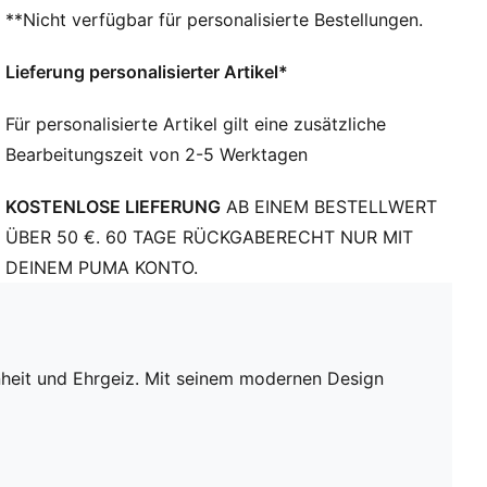
Passform: Regulär
**Nicht verfügbar für personalisierte Bestellungen.
Hauptmaterial: Doubleface-Jacquard
Ausschnitt: Rundhalsausschnitt
Lieferung personalisierter Artikel*
Kurze Ärmel
Länge: Regulär
Für personalisierte Artikel gilt eine zusätzliche
Club und PUMA Branding-Details
Bearbeitungszeit von 2-5 Werktagen
PUMA Teenager: Empfohlen für ältere Kinder und
Teenager zwischen 8 und 16 Jahren
KOSTENLOSE LIEFERUNG
AB EINEM BESTELLWERT
ÜBER 50 €. 60 TAGE RÜCKGABERECHT NUR MIT
DEINEM PUMA KONTO.
inheit und Ehrgeiz. Mit seinem modernen Design