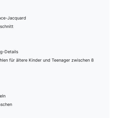
ace-Jacquard
schnitt
g-Details
en für ältere Kinder und Teenager zwischen 8
eln
aschen