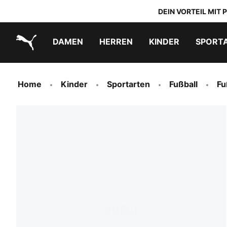
DEIN VORTEIL MIT
DAMEN
HERREN
KINDER
SPORT
PUMA.com
PUMA x TRANSFORMERS
PUMA x DORA THE EXPLORER
Schuhe zum Reinschlüpfen
Home
Kinder
Sportarten
Fußball
Fu