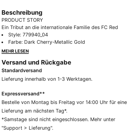
Beschreibung
PRODUCT STORY
Ein Tribut an die internationale Familie des FC Red
Bull Salzburg – das 25/26 Ausweichtrikot
Style
:
779940_04
symbolisiert Einheit und Ehrgeiz. Mit seinem
Farbe
:
Dark Cherry-Metallic Gold
modernen Design repräsentiert es die globale
MEHR LESEN
Vernetzung des Clubs und das kontinuierliche Streben
Versand und Rückgabe
nach Exzellenz.
Standardversand
FEATURES + VORTEILE
dryCELL: Hochfunktionale Materialien leiten den
Lieferung innerhalb von 1-3 Werktagen.
Schweiß weg von deiner Haut und halten dich beim
Training angenehm trocken.
Expressversand**
Als Teil des RE:FIBRE-Programms ist dieses
Bestelle von Montag bis Freitag vor 14:00 Uhr für eine
Kleidungsstück zu mindestens 95 % aus
Lieferung am nächsten Tag*.
Recyclingmaterial von Textilabfällen und anderen
*Samstage sind nicht eingeschlossen. Mehr unter
gebrauchten Materialien hergestellt
"Support > Lieferung".
DETAILS