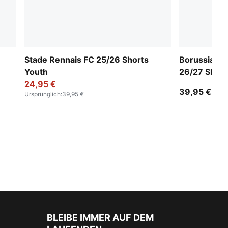
Stade Rennais FC 25/26 Shorts
Borussia M
Youth
26/27 Short
24,95 €
39,95 €
Ursprünglich
:
39,95 €
BLEIBE IMMER AUF DEM