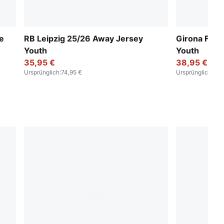
e
RB Leipzig 25/26 Away Jersey
Girona FC 
Youth
Youth
35,95 €
38,95 €
Ursprünglich
:
74,95 €
Ursprünglich
:
79,