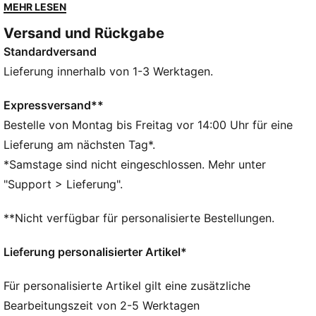
feuchtigkeitsableitendem dryCELL dafür, dass du
MEHR LESEN
cool und trocken bleibst. Zieh sie an und zeig allen,
Versand und Rückgabe
wie sehr du deinen Verein unterstützt.
Standardversand
FEATURES + VORTEILE
FEUCHTIGKEITSREGULIERUNG: Bleib trocken und
Lieferung innerhalb von 1-3 Werktagen.
fühl dich wohl – dank dryCELL Funktionsmaterialien,
die Feuchtigkeit von der Haut ableiten
Expressversand**
Aus 100 % recyceltem Material, Besatz und Deko sind
Bestelle von Montag bis Freitag vor 14:00 Uhr für eine
ausgenommen
Lieferung am nächsten Tag*.
DETAILS
*Samstage sind nicht eingeschlossen. Mehr unter
Entworfen für: Fußball
"Support > Lieferung".
Passform: Regulär
Länge: Endet oberhalb des Knies
**Nicht verfügbar für personalisierte Bestellungen.
Elastischer Bund mit innenliegendem Tunnelzug
Hauptmaterial: Doubleface-Jacquard
Lieferung personalisierter Artikel*
Bundhöhe: Mittel
Charakteristische Branding-Details von FC RB
Für personalisierte Artikel gilt eine zusätzliche
Salzburg and PUMA
Bearbeitungszeit von 2-5 Werktagen
PUMA Teenager: Empfohlen für ältere Kinder und