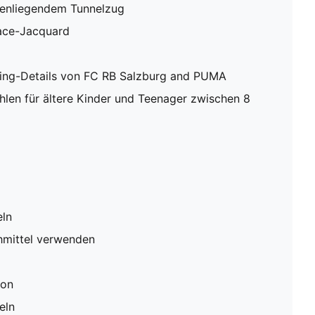
nnenliegendem Tunnelzug
ace-Jacquard
ding-Details von FC RB Salzburg and PUMA
en für ältere Kinder und Teenager zwischen 8
eln
hmittel verwenden
ion
eln