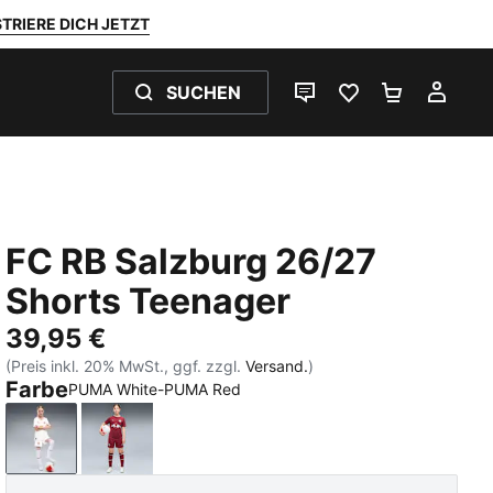
TRIERE DICH JETZT
SUCHEN
LIVE-CHAT
FAVORITEN 0
WARENKO
MEI
FC RB Salzburg 26/27
Shorts Teenager
39,95 €
(Preis inkl. 20% MwSt., ggf. zzgl.
Versand.
)
Farbe
PUMA White-PUMA Red
PUMA White-PUMA Red
Team Regal Red-PUMA White