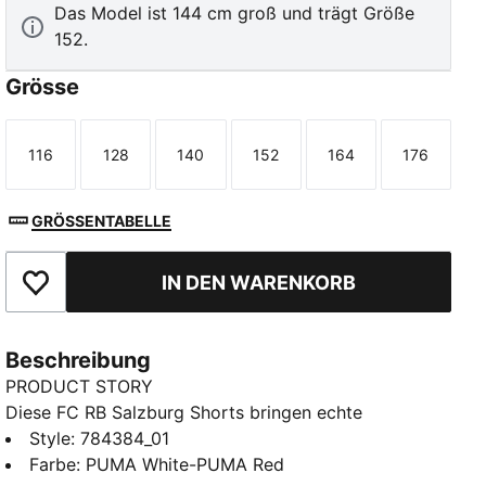
Das Model ist 144 cm groß und trägt Größe
152.
Grösse
116
128
140
152
164
176
Größe
Größe
Größe
Größe
Größe
Größe
GRÖSSENTABELLE
IN DEN WARENKORB
Zu Favoriten hinzufügen
Beschreibung
PRODUCT STORY
Diese FC RB Salzburg Shorts bringen echte
Spieltagsenergie mit. Sie sind für Bewegung gemacht
Style
:
784384_01
und sorgen mit seitlichen Mesh-Einsätzen und
Farbe
:
PUMA White-PUMA Red