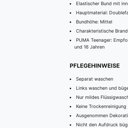
Elastischer Bund mit i
Hauptmaterial: Doublef
Bundhöhe: Mittel
Charakteristische Bran
PUMA Teenager: Empfohl
und 16 Jahren
PFLEGEHINWEISE
Separat waschen
Links waschen und büg
Nur mildes Flüssigwasc
Keine Trockenreinigung
Ausgenommen Dekorat
Nicht den Aufdruck büg