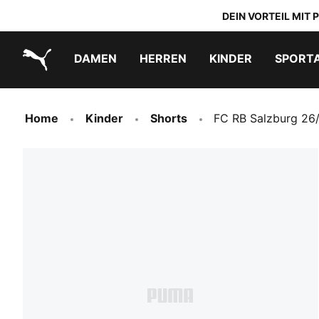
DEIN VORTEIL MIT
DAMEN
HERREN
KINDER
SPORT
PUMA.com
PUMA x TRANSFORMERS
PUMA x DORA THE EXPLORER
Schuhe zum Reinschlüpfen
Home
Kinder
Shorts
FC RB Salzburg 26