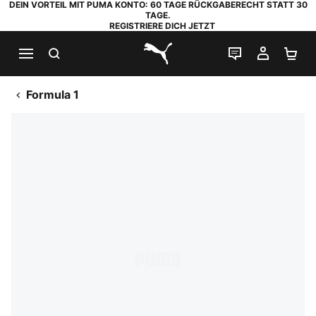
DEIN VORTEIL MIT PUMA KONTO: 60 TAGE RÜCKGABERECHT STATT 30
TAGE.
REGISTRIERE DICH JETZT
SUCHEN
LIVE-CHAT
MEIN K
WA
PUMA.com
Formula 1