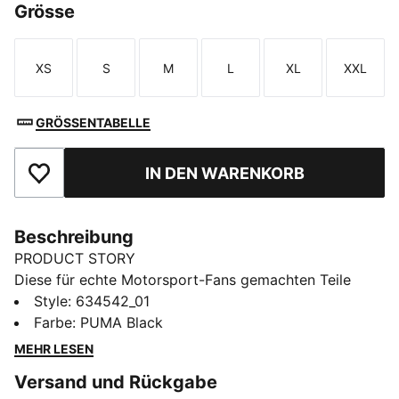
Grösse
XS
S
M
L
XL
XXL
Größe
Größe
Größe
Größe
Größe
Größe
GRÖSSENTABELLE
IN DEN WARENKORB
Zu Favoriten hinzufügen
Beschreibung
PRODUCT STORY
Diese für echte Motorsport-Fans gemachten Teile
kombinieren hochwertige Materialien, dynamisches
Style
:
634542_01
Design und kultiges Team-Branding. Zeig deine Liebe
Farbe
:
PUMA Black
zu Großbritannien mit diesem F1® T-Shirt, das den
MEHR LESEN
Nervenkitzel der Rennstrecke in einem markanten
Versand und Rückgabe
Grafik-Design widerspiegelt.