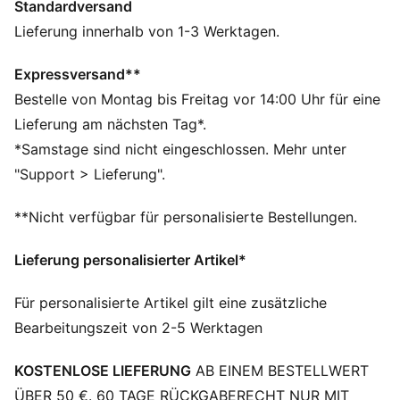
Standardversand
FEATURES + VORTEILE
Hergestellt aus mindestens 20 % recycelter
Lieferung innerhalb von 1-3 Werktagen.
Baumwolle.
DETAILS
Expressversand**
Passform: Regulär
Bestelle von Montag bis Freitag vor 14:00 Uhr für eine
Ausschnitt: Rundhalsausschnitt
Lieferung am nächsten Tag*.
Kurze Ärmel
*Samstage sind nicht eingeschlossen. Mehr unter
Länge: Regulär
"Support > Lieferung".
F1® und PUMA Branding-Details
**Nicht verfügbar für personalisierte Bestellungen.
Lieferung personalisierter Artikel*
Für personalisierte Artikel gilt eine zusätzliche
Bearbeitungszeit von 2-5 Werktagen
KOSTENLOSE LIEFERUNG
AB EINEM BESTELLWERT
ÜBER 50 €. 60 TAGE RÜCKGABERECHT NUR MIT