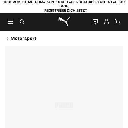
DEIN VORTEIL MIT PUMA KONTO: 60 TAGE RÜCKGABERECHT STATT 30
TAGE.
REGISTRIERE DICH JETZT
SUCHEN
LIVE-CHAT
MEIN K
WA
PUMA.com
Motorsport