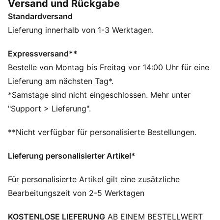
Versand und Rückgabe
DETAILS
Standardversand
Regular Fit
French Terry
Lieferung innerhalb von 1-3 Werktagen.
Mittlere Bundhöhe
Normale Länge
Expressversand**
PUMA Cat Logoprint
Bestelle von Montag bis Freitag vor 14:00 Uhr für eine
Bündchen am Bein
Lieferung am nächsten Tag*.
Seitentaschen
*Samstage sind nicht eingeschlossen. Mehr unter
Elastischer Bund
"Support > Lieferung".
**Nicht verfügbar für personalisierte Bestellungen.
Lieferung personalisierter Artikel*
Für personalisierte Artikel gilt eine zusätzliche
Bearbeitungszeit von 2-5 Werktagen
KOSTENLOSE LIEFERUNG
AB EINEM BESTELLWERT