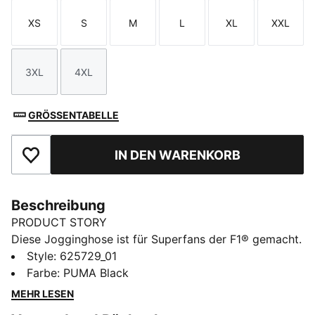
XS
S
M
L
XL
XXL
Größe
Größe
Größe
Größe
Größe
Größe
3XL
4XL
Größe
Größe
GRÖSSENTABELLE
IN DEN WARENKORB
Zu Favoriten hinzufügen
Beschreibung
PRODUCT STORY
Diese Jogginghose ist für Superfans der F1® gemacht.
Sie zeigt die Logos von F1® und PUMA auf jeweils
Style
:
625729_01
einem Bein. Bündchen am Bein und ein elastischer
Farbe
:
PUMA Black
Bund mit farbigem Kordelzug sorgen für die perfekte
MEHR LESEN
Passform.