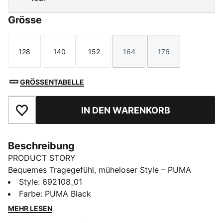
Grösse
128
140
152
164
176
Größe
Größe
Größe
Größe
Größe
GRÖSSENTABELLE
IN DEN WARENKORB
Zu Favoriten hinzufügen
Beschreibung
PRODUCT STORY
Bequemes Tragegefühl, müheloser Style – PUMA
Essentials Elevated bringt Komfort für jeden Tag auf
Style
:
692108_01
ein neues Level. Mit sportlich inspirierten Details und
Farbe
:
PUMA Black
der perfekten Passform bekommen deine Lieblings-
MEHR LESEN
Essentials ein schickes Upgrade. Casual und dabei