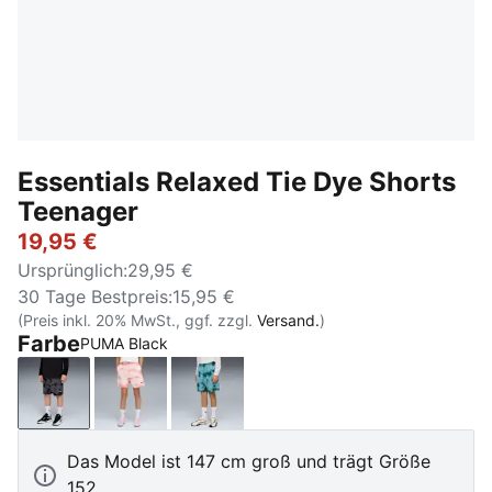
Essentials Relaxed Tie Dye Shorts
Teenager
19,95 €
Ursprünglich
:
29,95 €
30 Tage Bestpreis
:
15,95 €
(Preis inkl. 20% MwSt., ggf. zzgl.
Versand.
)
Farbe
PUMA Black
PUMA Black
Wild Pink
Emerald Ice
Das Model ist 147 cm groß und trägt Größe
152.