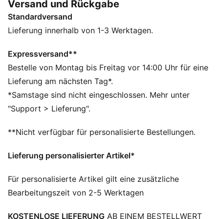
Versand und Rückgabe
immer auf den Punkt – denn auch dein Alltagsstyle soll
Standardversand
sich großartig anfühlen.
FEATURES + VORTEILE
Lieferung innerhalb von 1-3 Werktagen.
Hergestellt aus mindestens 20 % recycelter
Baumwolle.
Expressversand**
DETAILS
Bestelle von Montag bis Freitag vor 14:00 Uhr für eine
Passform: Relaxed
Lieferung am nächsten Tag*.
Hauptmaterial: French Terry
*Samstage sind nicht eingeschlossen. Mehr unter
Verschluss: Elastischer Bund mit Tunnelzug
"Support > Lieferung".
Tie Dye
Länge: Endet oberhalb des Knies
**Nicht verfügbar für personalisierte Bestellungen.
Bundhöhe: Mittel
Taschen: Seitentasche
Lieferung personalisierter Artikel*
PUMA Cat Logo
PUMA Teenager: Empfohlen für ältere Kinder und
Für personalisierte Artikel gilt eine zusätzliche
Teenager zwischen 8 und 16 Jahren
Bearbeitungszeit von 2-5 Werktagen
KOSTENLOSE LIEFERUNG
AB EINEM BESTELLWERT