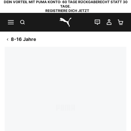
DEIN VORTEIL MIT PUMA KONTO: 60 TAGE RÜCKGABERECHT STATT 30
TAGE.
REGISTRIERE DICH JETZT
SUCHEN
LIVE-CHAT
MEIN K
WA
PUMA.com
8-16 Jahre