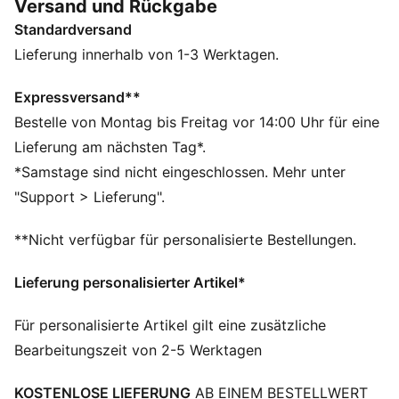
Versand und Rückgabe
von morgens bis abends wohlfühlst.
Standardversand
FEATURES + VORTEILE
Hergestellt aus mindestens 50 % recycelten
Lieferung innerhalb von 1-3 Werktagen.
Materialien.
DETAILS
Expressversand**
Passform: Regulär
Bestelle von Montag bis Freitag vor 14:00 Uhr für eine
Hauptmaterial: Fleece
Lieferung am nächsten Tag*.
Mit Kapuze
*Samstage sind nicht eingeschlossen. Mehr unter
Lange Ärmel
"Support > Lieferung".
Länge: Regulär
Taschen: Kängurutasche
**Nicht verfügbar für personalisierte Bestellungen.
Lieferung personalisierter Artikel*
Für personalisierte Artikel gilt eine zusätzliche
Bearbeitungszeit von 2-5 Werktagen
KOSTENLOSE LIEFERUNG
AB EINEM BESTELLWERT