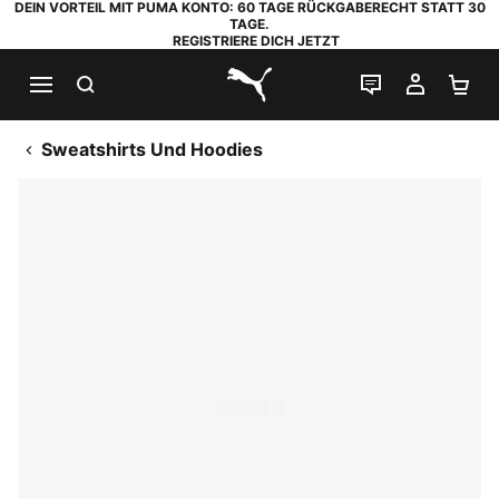
DEIN VORTEIL MIT PUMA KONTO: 60 TAGE RÜCKGABERECHT STATT 30
TAGE.
REGISTRIERE DICH JETZT
SUCHEN
LIVE-CHAT
MEIN K
WA
PUMA.com
Sweatshirts Und Hoodies