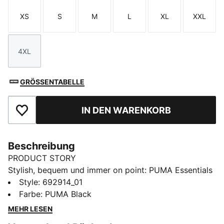
XS
S
M
L
XL
XXL
Größe
Größe
Größe
Größe
Größe
Größe
4XL
Größe
GRÖSSENTABELLE
IN DEN WARENKORB
Zu Favoriten hinzufügen
Beschreibung
PRODUCT STORY
Stylish, bequem und immer on point: PUMA Essentials
sind für entspannte Tage. Egal, ob du chillst, dir einen
Style
:
692914_01
Kaffee holst oder unterwegs bist – diese Pieces sind
Farbe
:
PUMA Black
der perfekte Mix aus Tragekomfort und Style.
MEHR LESEN
Minimalistisch, vielseitig und so designt, damit du dich