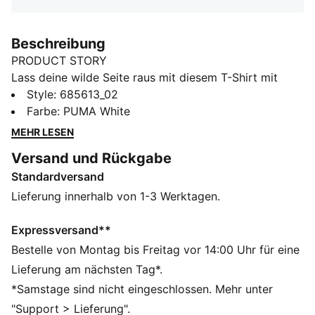
Beschreibung
PRODUCT STORY
Lass deine wilde Seite raus mit diesem T-Shirt mit
einem coolen PUMA Logo und geknoteten
Style
:
685613_02
Seitenteilen. Der gerippte Rundhalsausschnitt sorgt für
Farbe
:
PUMA White
einen klassischen Touch – perfekt für alle, die gerne
MEHR LESEN
auffallen. Drück deinen einzigartigen Style mit PUMA
Versand und Rückgabe
aus.
Standardversand
FEATURES + VORTEILE
Hergestellt aus mindestens 20 % recycelter Baumwolle
Lieferung innerhalb von 1-3 Werktagen.
DETAILS
Slim Fit
Expressversand**
Single Jersey
Bestelle von Montag bis Freitag vor 14:00 Uhr für eine
Kurze Länge
Lieferung am nächsten Tag*.
Rundhalsausschnitt
*Samstage sind nicht eingeschlossen. Mehr unter
Kurze Ärmel
"Support > Lieferung".
PUMA Branding-Details