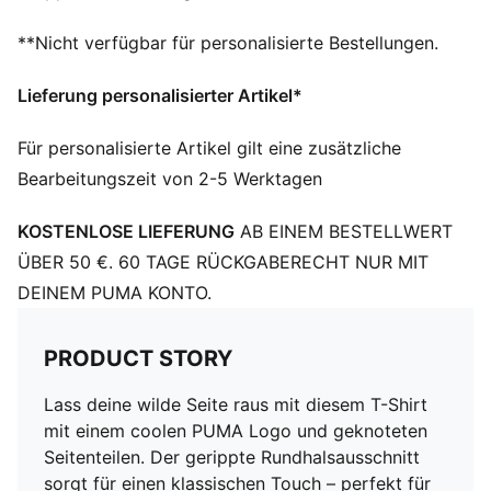
PUMA Teenager: Empfohlen für ältere Kinder und
**Nicht verfügbar für personalisierte Bestellungen.
Teenager zwischen 8 und 16 Jahren
Lieferung personalisierter Artikel*
Für personalisierte Artikel gilt eine zusätzliche
Bearbeitungszeit von 2-5 Werktagen
KOSTENLOSE LIEFERUNG
AB EINEM BESTELLWERT
ÜBER 50 €. 60 TAGE RÜCKGABERECHT NUR MIT
DEINEM PUMA KONTO.
PRODUCT STORY
Lass deine wilde Seite raus mit diesem T-Shirt
mit einem coolen PUMA Logo und geknoteten
Seitenteilen. Der gerippte Rundhalsausschnitt
sorgt für einen klassischen Touch – perfekt für