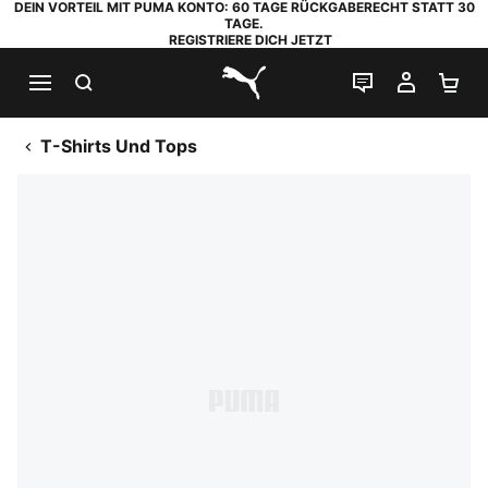
DEIN VORTEIL MIT PUMA KONTO: 60 TAGE RÜCKGABERECHT STATT 30
TAGE.
REGISTRIERE DICH JETZT
SUCHEN
LIVE-CHAT
MEIN K
WA
PUMA.com
T-Shirts Und Tops