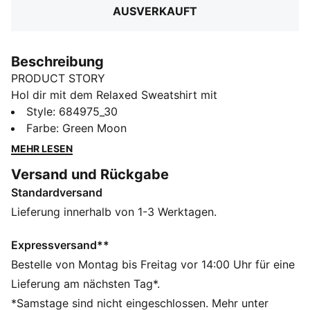
AUSVERKAUFT
Beschreibung
PRODUCT STORY
Hol dir mit dem Relaxed Sweatshirt mit
Rundhalsausschnitt mühelosen Style. Mit dem
Style
:
684975_30
eleganten PUMA Branding ist es perfekt für alle, die
Farbe
:
Green Moon
lässige Vibes lieben. Zeig deinen PUMA Stolz mit
MEHR LESEN
ultimativem Casual-Chic.
Versand und Rückgabe
FEATURES + VORTEILE
Standardversand
Hergestellt aus mindestens 50 % recycelten
Materialien
Lieferung innerhalb von 1-3 Werktagen.
DETAILS
Relaxed Fit
Expressversand**
French Terry
Bestelle von Montag bis Freitag vor 14:00 Uhr für eine
Reguläre Länge
Lieferung am nächsten Tag*.
Rundhalsausschnitt
*Samstage sind nicht eingeschlossen. Mehr unter