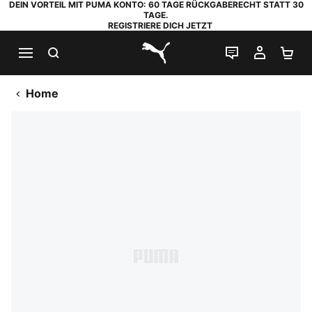
DEIN VORTEIL MIT PUMA KONTO: 60 TAGE RÜCKGABERECHT STATT 30
TAGE.
REGISTRIERE DICH JETZT
SUCHEN
LIVE-CHAT
MEIN K
WA
PUMA.com
Home