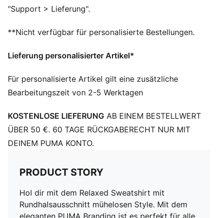
Lange Ärmel
"Support > Lieferung".
Tiefe Schulter
PUMA Branding-Details
**Nicht verfügbar für personalisierte Bestellungen.
Lieferung personalisierter Artikel*
Für personalisierte Artikel gilt eine zusätzliche
Bearbeitungszeit von 2-5 Werktagen
KOSTENLOSE LIEFERUNG
AB EINEM BESTELLWERT
ÜBER 50 €. 60 TAGE RÜCKGABERECHT NUR MIT
DEINEM PUMA KONTO.
PRODUCT STORY
Hol dir mit dem Relaxed Sweatshirt mit
Rundhalsausschnitt mühelosen Style. Mit dem
eleganten PUMA Branding ist es perfekt für alle,