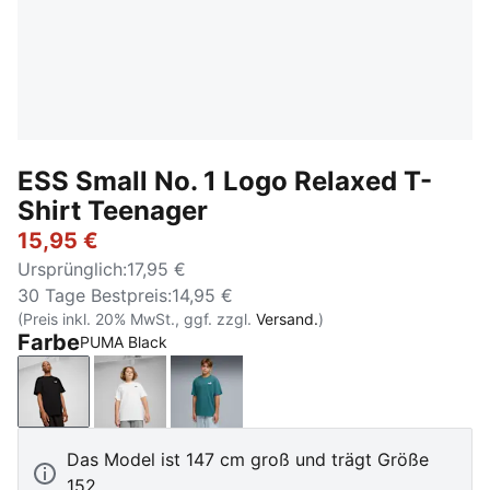
ESS Small No. 1 Logo Relaxed T-
Shirt Teenager
15,95 €
Ursprünglich
:
17,95 €
30 Tage Bestpreis
:
14,95 €
(Preis inkl. 20% MwSt., ggf. zzgl.
Versand.
)
Farbe
PUMA Black
PUMA Black
PUMA White
Emerald Ice
Das Model ist 147 cm groß und trägt Größe
152.