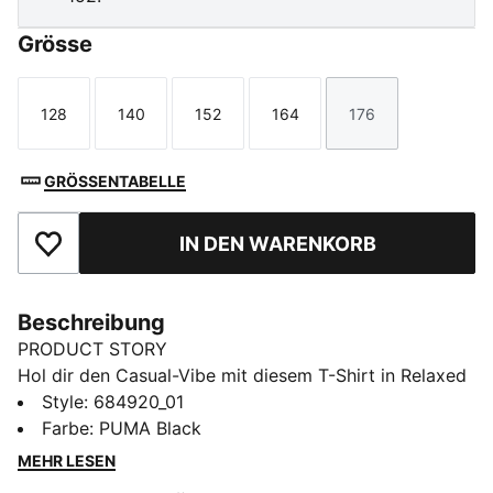
Grösse
128
140
152
164
176
Größe
Größe
Größe
Größe
Größe
GRÖSSENTABELLE
IN DEN WARENKORB
Zu Favoriten hinzufügen
Beschreibung
PRODUCT STORY
Hol dir den Casual-Vibe mit diesem T-Shirt in Relaxed
Fit. Mit einem eleganten, gestickten Cat Logo und
Style
:
684920_01
einem gerippten Rundhalsausschnitt ist es perfekt für
Farbe
:
PUMA Black
jedes Abenteuer. Hol dir mühelosen Style für jeden Tag
MEHR LESEN
und zeige deinen PUMA Stolz.