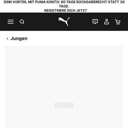
DEIN VORTEIL MIT PUMA KONTO: 60 TAGE RÜCKGABERECHT STATT 30
TAGE.
REGISTRIERE DICH JETZT
SUCHEN
LIVE-CHAT
MEIN K
WA
PUMA.com
Jungen