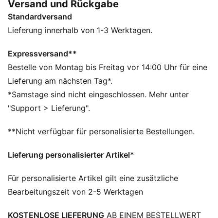
Versand und Rückgabe
FEATURES + VORTEILE
Standardversand
Hergestellt aus mindestens 20 % recycelter
Baumwolle.
Lieferung innerhalb von 1-3 Werktagen.
DETAILS
Relaxed Fit
Expressversand**
Single Jersey
Bestelle von Montag bis Freitag vor 14:00 Uhr für eine
Reguläre Länge
Lieferung am nächsten Tag*.
Rundhalsausschnitt
*Samstage sind nicht eingeschlossen. Mehr unter
Kurze Ärmel
"Support > Lieferung".
PUMA Branding-Details
PUMA Teenager: Empfohlen für ältere Kinder und
**Nicht verfügbar für personalisierte Bestellungen.
Teenager zwischen 8 und 16 Jahren
Lieferung personalisierter Artikel*
Für personalisierte Artikel gilt eine zusätzliche
Bearbeitungszeit von 2-5 Werktagen
KOSTENLOSE LIEFERUNG
AB EINEM BESTELLWERT