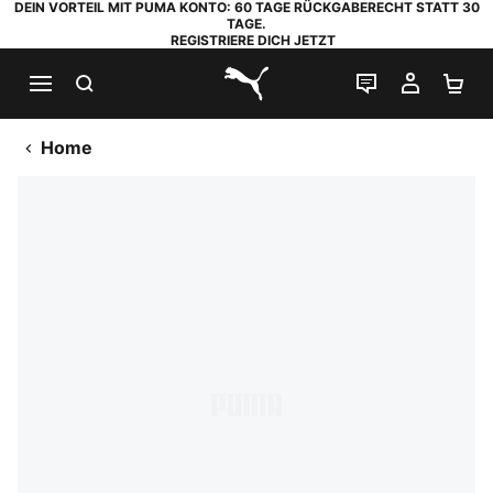
DEIN VORTEIL MIT PUMA KONTO: 60 TAGE RÜCKGABERECHT STATT 30
TAGE.
REGISTRIERE DICH JETZT
SUCHEN
LIVE-CHAT
MEIN K
WA
PUMA.com
Home