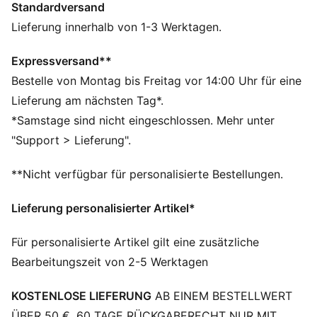
Standardversand
Slim Fit
160 g/m², Single-Jersey-Gewebe
Lieferung innerhalb von 1-3 Werktagen.
Reguläre Länge
Rundhalsausschnitt
Expressversand**
Ärmellos
Bestelle von Montag bis Freitag vor 14:00 Uhr für eine
PUMA No. 1 Logo als Gummidruck
Lieferung am nächsten Tag*.
PUMA Branding-Details
*Samstage sind nicht eingeschlossen. Mehr unter
"Support > Lieferung".
**Nicht verfügbar für personalisierte Bestellungen.
Lieferung personalisierter Artikel*
Für personalisierte Artikel gilt eine zusätzliche
Bearbeitungszeit von 2-5 Werktagen
KOSTENLOSE LIEFERUNG
AB EINEM BESTELLWERT
ÜBER 50 €. 60 TAGE RÜCKGABERECHT NUR MIT