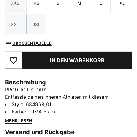
XXS
XS
S
M
L
XL
Größe
Größe
Größe
Größe
Größe
Größe
XXL
3XL
Größe
Größe
GRÖSSENTABELLE
IN DEN WARENKORB
Zu Favoriten hinzufügen
Beschreibung
PRODUCT STORY
Entfessle deinen inneren Athleten mit diesem
eleganten Tanktop in Slim Fit. Mit dem kultigen No. 1
Style
:
684968_01
Logo als Gummidruck ist es für alle gemacht, die
Farbe
:
PUMA Black
Bewegung und Style lieben. Mit diesem Tanktop zeigst
MEHR LESEN
du bei jeder Aktivität mühelos deinen PUMA Stolz.
Versand und Rückgabe
DETAILS