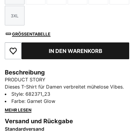
3XL
Größe
GRÖSSENTABELLE
IN DEN WARENKORB
Zu Favoriten hinzufügen
Beschreibung
PRODUCT STORY
Dieses T-Shirt für Damen verbreitet mühelose Vibes.
Mit dem auffälligen PUMA Branding und dem Relaxed
Style
:
682371_23
Fit ist es perfekt für jedes Abenteuer. Zeig deinen
Farbe
:
Garnet Glow
PUMA Spirit und drücke deinen Style überall aus.
MEHR LESEN
FEATURES + VORTEILE
Versand und Rückgabe
Hergestellt aus mindestens 20 % recycelter
Standardversand
Baumwolle.