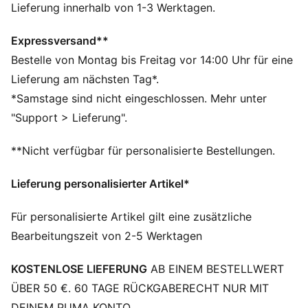
DETAILS
Lieferung innerhalb von 1-3 Werktagen.
Regular Fit
160 g/m², Single-Jersey-Gewebe
Expressversand**
Reguläre Länge
Bestelle von Montag bis Freitag vor 14:00 Uhr für eine
Rundhalsausschnitt
Lieferung am nächsten Tag*.
Kurze Ärmel
*Samstage sind nicht eingeschlossen. Mehr unter
Kurze Ärmel
"Support > Lieferung".
PUMA No. 1 Logo als Gummidruck
PUMA Branding-Details
**Nicht verfügbar für personalisierte Bestellungen.
Lieferung personalisierter Artikel*
Für personalisierte Artikel gilt eine zusätzliche
Bearbeitungszeit von 2-5 Werktagen
KOSTENLOSE LIEFERUNG
AB EINEM BESTELLWERT
ÜBER 50 €. 60 TAGE RÜCKGABERECHT NUR MIT
DEINEM PUMA KONTO.