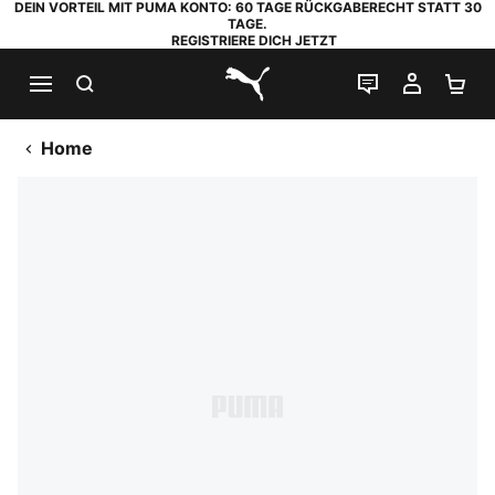
DEIN VORTEIL MIT PUMA KONTO: 60 TAGE RÜCKGABERECHT STATT 30
TAGE.
REGISTRIERE DICH JETZT
SUCHEN
LIVE-CHAT
MEIN K
WA
PUMA.com
Home