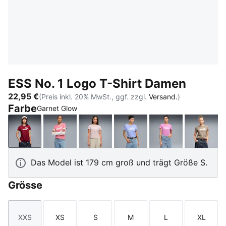
ESS No. 1 Logo T-Shirt Damen
22,95 €
(Preis inkl. 20% MwSt., ggf. zzgl.
Versand.
)
Farbe
Garnet Glow
Garnet Glow
Wild Pink
Misty Pink
Intense Lavender
Mauve Pop
Mouse
Das Model ist 179 cm groß und trägt Größe S.
Grösse
XXS
XS
S
M
L
XL
Größe
Größe
Größe
Größe
Größe
Größe