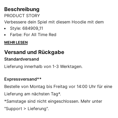
Beschreibung
PRODUCT STORY
Verbessere dein Spiel mit diesem Hoodie mit dem
PUMA No. 1 Logo, einer Kapuze mit kuscheligem
Style
:
684909_11
Jerseyfutter und gerippten Bündchen und Saum.
Farbe
:
For All Time Red
Perfekt für jedes Abenteuer, verbindet dieses Teil
MEHR LESEN
mühelos Style und Funktion. Spüre den PUMA Vibe
Versand und Rückgabe
und sorge für Aufsehen.
Standardversand
FEATURES + VORTEILE
Hergestellt aus mindestens 50 % recycelten
Lieferung innerhalb von 1-3 Werktagen.
Materialien.
DETAILS
Expressversand**
Regular Fit
Bestelle von Montag bis Freitag vor 14:00 Uhr für eine
French Terry
Lieferung am nächsten Tag*.
Reguläre Länge
*Samstage sind nicht eingeschlossen. Mehr unter
Kapuze
"Support > Lieferung".
Lange Ärmel
Kängurutasche