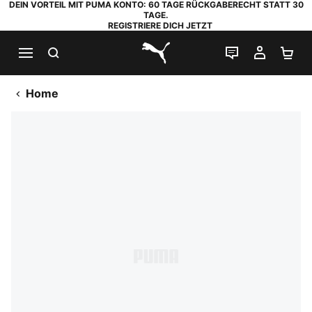
DEIN VORTEIL MIT PUMA KONTO: 60 TAGE RÜCKGABERECHT STATT 30
TAGE.
REGISTRIERE DICH JETZT
SUCHEN
LIVE-CHAT
MEIN K
WA
PUMA.com
Home