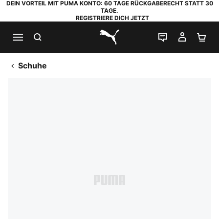
DEIN VORTEIL MIT PUMA KONTO: 60 TAGE RÜCKGABERECHT STATT 30
TAGE.
REGISTRIERE DICH JETZT
SUCHEN
LIVE-CHAT
MEIN K
WA
PUMA.com
Schuhe