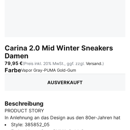
Carina 2.0 Mid Winter Sneakers
Damen
79,95 €
(Preis inkl. 20% MwSt., ggf. zzgl.
Versand.
)
Farbe
:
Ausverkauft
Vapor Gray-PUMA Gold-Gum
AUSVERKAUFT
Beschreibung
PRODUCT STORY
In Anlehnung an das Design aus den 80er-Jahren hat
der Carina 2.0 die entspannte Sneaker-Atmosphäre
Style
:
385852_05