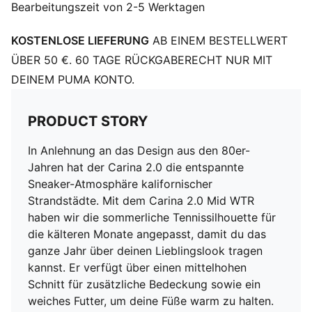
Bearbeitungszeit von 2-5 Werktagen
Gummilaufsohle
PUMA Formstrip an der Innen- und Außenseite
KOSTENLOSE LIEFERUNG
AB EINEM BESTELLWERT
PUMA Cat Logo auf der Ferse
PUMA Cat Logo auf der Ferse
ÜBER 50 €. 60 TAGE RÜCKGABERECHT NUR MIT
Futter: Synthetik; Laufsohle: Gummi; Obermaterial:
DEINEM PUMA KONTO.
Leder, Sonstiges; Einlegesohle: Textil
PRODUCT STORY
In Anlehnung an das Design aus den 80er-
Jahren hat der Carina 2.0 die entspannte
Sneaker-Atmosphäre kalifornischer
Strandstädte. Mit dem Carina 2.0 Mid WTR
haben wir die sommerliche Tennissilhouette für
die kälteren Monate angepasst, damit du das
ganze Jahr über deinen Lieblingslook tragen
kannst. Er verfügt über einen mittelhohen
Schnitt für zusätzliche Bedeckung sowie ein
weiches Futter, um deine Füße warm zu halten.