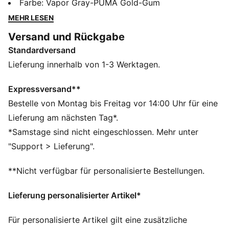
kalifornischer Strandstädte. Mit dem Carina 2.0 Mid
Farbe
:
Vapor Gray-PUMA Gold-Gum
WTR haben wir die sommerliche Tennissilhouette für
MEHR LESEN
die kälteren Monate angepasst, damit du das ganze
Versand und Rückgabe
Jahr über deinen Lieblingslook tragen kannst. Er
Standardversand
verfügt über einen mittelhohen Schnitt für zusätzliche
Bedeckung sowie ein weiches Futter, um deine Füße
Lieferung innerhalb von 1-3 Werktagen.
warm zu halten. Breitere vertikale Linien auf der
Mittelsohle und Perforationen auf dem Schuhblatt
Expressversand**
bringen subtile urbane Akzente.
Bestelle von Montag bis Freitag vor 14:00 Uhr für eine
FEATURES + VORTEILE
Lieferung am nächsten Tag*.
Hergestellt aus mindestens 20 % recycelten
*Samstage sind nicht eingeschlossen. Mehr unter
Materialien.
"Support > Lieferung".
SOFTFOAM+: Komfort-Innensohle zum Reinschlüpfen,
die dank der extradicken Ferse für eine weiche
**Nicht verfügbar für personalisierte Bestellungen.
Dämpfung sorgt
DETAILS
Lieferung personalisierter Artikel*
Obermaterial aus Leder mit perforiertem Schuhblatt
Halbhoher Schaft mit Klettverschluss
Für personalisierte Artikel gilt eine zusätzliche
Gummi-Zwischensohle mit breiteren vertikalen Linien