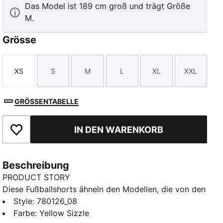
Das Model ist 189 cm groß und trägt Größe
M.
Grösse
XS
S
M
L
XL
XXL
Größe
Größe
Größe
Größe
Größe
Größe
GRÖSSENTABELLE
IN DEN WARENKORB
Zu Favoriten hinzufügen
Beschreibung
PRODUCT STORY
Diese Fußballshorts ähneln den Modellen, die von den
Spielern in der Saison 25/26 getragen werden. Sie
Style
:
780126_08
sind aus leichten, atmungsaktiven Materialien
Farbe
:
Yellow Sizzle