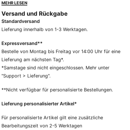
gefertigt und bieten maximalen Komfort und Mobilität
MEHR LESEN
auf dem Spielfeld. Diese Modelle sind der Ausrüstung
Versand und Rückgabe
deiner Idole nachempfunden und verbinden
Standardversand
Funktionalität mit Style für eine perfekte Passform am
Spieltag.
Lieferung innerhalb von 1-3 Werktagen.
FEATURES + VORTEILE
dryCELL: Hochfunktionale Materialien leiten den
Expressversand**
Schweiß weg von deiner Haut und halten dich beim
Bestelle von Montag bis Freitag vor 14:00 Uhr für eine
Training angenehm trocken.
Lieferung am nächsten Tag*.
Als Teil des RE:FIBRE-Programms ist dieses
*Samstage sind nicht eingeschlossen. Mehr unter
Kleidungsstück zu mindestens 95 % aus
"Support > Lieferung".
Recyclingmaterial von Textilabfällen und anderen
gebrauchten Materialien hergestellt
**Nicht verfügbar für personalisierte Bestellungen.
DETAILS
Passform: Regulär
Lieferung personalisierter Artikel*
Hauptmaterial: Doubleface-Jacquard
Elastischer Bund mit innenliegendem Tunnelzug
Für personalisierte Artikel gilt eine zusätzliche
Länge: Endet oberhalb des Knies
Bearbeitungszeit von 2-5 Werktagen
Bundhöhe: Mittel