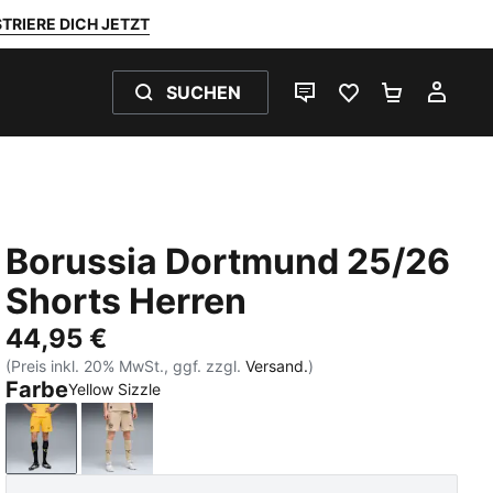
TRIERE DICH JETZT
SUCHEN
LIVE-CHAT
FAVORITEN 0
WARENKO
MEI
Borussia Dortmund 25/26
Shorts Herren
44,95 €
(Preis inkl. 20% MwSt., ggf. zzgl.
Versand.
)
Farbe
Yellow Sizzle
Yellow Sizzle
Alabaster-PUMA Black