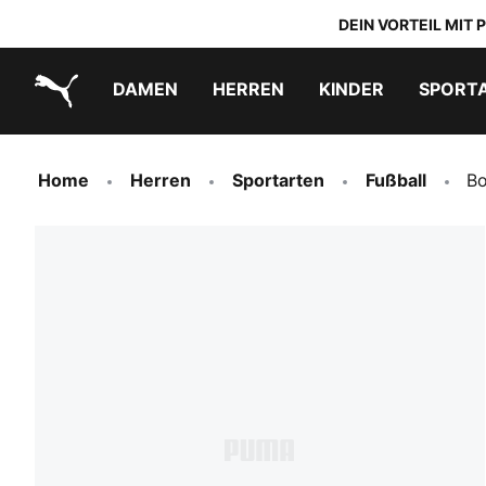
DEIN VORTEIL MIT
DAMEN
HERREN
KINDER
SPORT
PUMA.com
PUMA x TRANSFORMERS
PUMA x DORA THE EXPLORER
Schuhe zum Reinschlüpfen
Home
Herren
Sportarten
Fußball
Bo