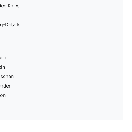
des Knies
g-Details
eln
eln
aschen
enden
ion