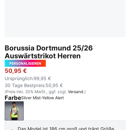
Borussia Dortmund 25/26
Auswärtstrikot Herren
PERSONALISIEREN
50,95 €
Ursprünglich
:
99,95 €
30 Tage Bestpreis
:
50,95 €
(Preis inkl. 20% MwSt., ggf. zzgl.
Versand.
)
Farbe
Silver Mist-Yellow Alert
Silver Mist-Yellow Alert
Das Model ist 186 cm groß und trägt Größe