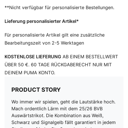
gebrauchten Materialien hergestellt
**Nicht verfügbar für personalisierte Bestellungen.
DETAILS
Regular Fit
Lieferung personalisierter Artikel*
Kurze Ärmel
Rundhalsausschnitt
Für personalisierte Artikel gilt eine zusätzliche
Mesh-Einsätze an Schulter, Seite und unter den Ärmeln
Bearbeitungszeit von 2-5 Werktagen
Offizielle Team-Branding-Details
100% Polyester
KOSTENLOSE LIEFERUNG
AB EINEM BESTELLWERT
ÜBER 50 €. 60 TAGE RÜCKGABERECHT NUR MIT
DEINEM PUMA KONTO.
PRODUCT STORY
Wo immer wir spielen, geht die Lautstärke hoch.
Mach ordentlich Lärm mit dem 25/26 BVB
Auswärtstrikot. Die Kombination aus Weiß,
Schwarz und Signalgelb fällt garantiert in jedem