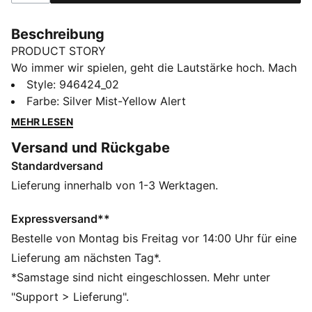
Beschreibung
PRODUCT STORY
Wo immer wir spielen, geht die Lautstärke hoch. Mach
ordentlich Lärm mit dem 25/26 BVB Auswärtstrikot.
Style
:
946424_02
Die Kombination aus Weiß, Schwarz und Signalgelb
Farbe
:
Silver Mist-Yellow Alert
fällt garantiert in jedem Stadion, auf jeder Straße und
MEHR LESEN
aus jeder Entfernung auf – laute Farben mit lautem
Versand und Rückgabe
Charakter. Denn die lautesten Farben des Fußballs sind
Standardversand
auch auf der Straße unüberhörbar. Du weißt es, wenn
wir kommen.
Lieferung innerhalb von 1-3 Werktagen.
FEATURES + VORTEILE
KOMFORT: Feuchtigkeitsableitende dryCELL
Expressversand**
Technologie sorgt dafür, dass du trocken bleibst und
Bestelle von Montag bis Freitag vor 14:00 Uhr für eine
dich wohl fühlst
Lieferung am nächsten Tag*.
Als Teil des RE:FIBRE-Programms ist dieses
*Samstage sind nicht eingeschlossen. Mehr unter
Kleidungsstück zu mindestens 95 % aus
"Support > Lieferung".
Recyclingmaterial von Textilabfällen und anderen