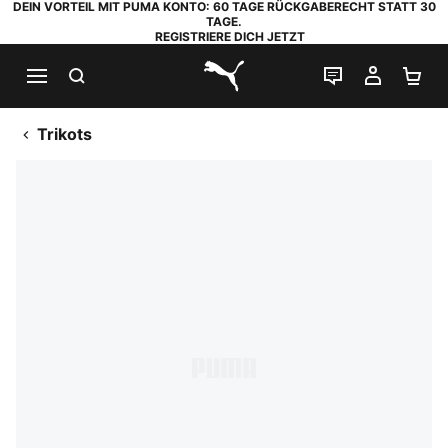
DEIN VORTEIL MIT PUMA KONTO: 60 TAGE RÜCKGABERECHT STATT 30
TAGE.
REGISTRIERE DICH JETZT
SUCHEN
LIVE-CHAT
MEIN K
WA
PUMA.com
Trikots