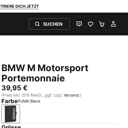
TRIERE DICH JETZT
SUCHEN
LIVE-CHAT
FAVORITEN 0
WARENKO
MEI
BMW M Motorsport
Portemonnaie
39,95 €
(Preis inkl. 20% MwSt., ggf. zzgl.
Versand.
)
Farbe
PUMA Black
PUMA Black
Grösse