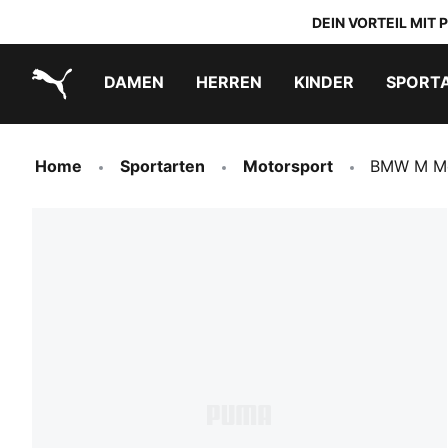
DEIN VORTEIL MIT
DAMEN
HERREN
KINDER
SPORT
PUMA.com
PUMA x TRANSFORMERS
PUMA x DORA THE EXPLORER
Schuhe zum Reinschlüpfen
Home
Sportarten
Motorsport
BMW M Mo