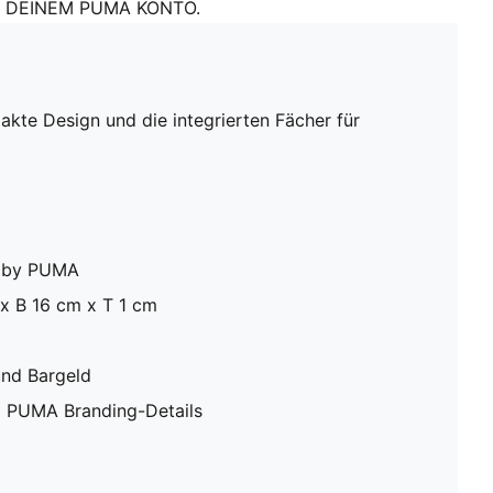
DEINEM PUMA KONTO.
kte Design und die integrierten Fächer für
le by PUMA
x B 16 cm x T 1 cm
und Bargeld
 PUMA Branding-Details