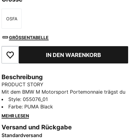
OSFA
Größe
GRÖSSENTABELLE
IN DEN WARENKORB
Zu Favoriten hinzufügen
Beschreibung
PRODUCT STORY
Mit dem BMW M Motorsport Portemonnaie trägst du
den Spirit der Rennstrecke jeden Tag bei dir. Das
Style
:
055076_01
kompakte Design und die integrierten Fächer für
Farbe
:
PUMA Black
Karten und Bargeld sorgen dafür, dass du alles
MEHR LESEN
Wichtige immer dabei hast.
Versand und Rückgabe
FEATURES + VORTEILE
Standardversand
Hergestellt aus mindestens 20 % recycelten