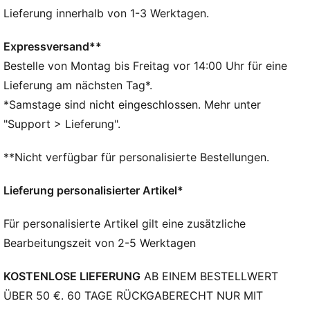
Materialien
Lieferung innerhalb von 1-3 Werktagen.
DETAILS
Entworfen für: Lifestyle by PUMA
Expressversand**
Abmessungen: H 10 cm x B 16 cm x T 1 cm
Bestelle von Montag bis Freitag vor 14:00 Uhr für eine
Kompaktes Design
Lieferung am nächsten Tag*.
Innenfächer für Karten und Bargeld
*Samstage sind nicht eingeschlossen. Mehr unter
BMW M Motorsport und PUMA Branding-Details
"Support > Lieferung".
**Nicht verfügbar für personalisierte Bestellungen.
Lieferung personalisierter Artikel*
Für personalisierte Artikel gilt eine zusätzliche
Bearbeitungszeit von 2-5 Werktagen
KOSTENLOSE LIEFERUNG
AB EINEM BESTELLWERT
ÜBER 50 €. 60 TAGE RÜCKGABERECHT NUR MIT