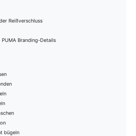
der Reißverschluss
 PUMA Branding-Details
sen
enden
eln
eln
aschen
ion
ht bügeln