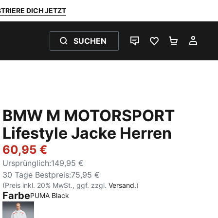
TRIERE DICH JETZT
SUCHEN
LIVE-CHAT
FAVORITEN 0
WARENKO
MEI
BMW M MOTORSPORT
Lifestyle Jacke Herren
60,95 €
Ursprünglich
:
149,95 €
30 Tage Bestpreis
:
75,95 €
(Preis inkl. 20% MwSt., ggf. zzgl.
Versand.
)
Farbe
:
Ausverkauft
PUMA Black