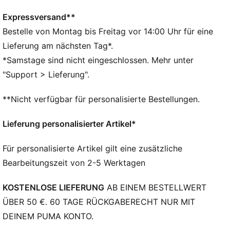
Als Teil des RE:FIBRE-Programms ist dieses
Kleidungsstück zu mindestens 95 % aus
Expressversand**
Recyclingmaterial von Textilabfällen und anderen
Bestelle von Montag bis Freitag vor 14:00 Uhr für eine
gebrauchten Materialien hergestellt.
Lieferung am nächsten Tag*.
DETAILS
*Samstage sind nicht eingeschlossen. Mehr unter
Passform: Regulär
"Support > Lieferung".
Hauptmaterial: Ripstop
Mit Kapuze
**Nicht verfügbar für personalisierte Bestellungen.
Lange Ärmel
Verschluss: Durchgehender Reißverschluss
Lieferung personalisierter Artikel*
Länge: Standard-Jacke
BMW M Motorsport und PUMA Branding-Details
Für personalisierte Artikel gilt eine zusätzliche
Bearbeitungszeit von 2-5 Werktagen
KOSTENLOSE LIEFERUNG
AB EINEM BESTELLWERT
ÜBER 50 €. 60 TAGE RÜCKGABERECHT NUR MIT
DEINEM PUMA KONTO.