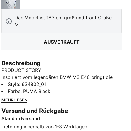
Silver Mist
Das Model ist 183 cm groß und trägt Größe
M.
AUSVERKAUFT
Beschreibung
PRODUCT STORY
Inspiriert vom legendären BMW M3 E46 bringt die
PUMA x BMW M MOTORSPORT Kollektion echte
Style
:
634802_01
Rennstrecken-Energie auf die Straße. Mit lässigen
Farbe
:
PUMA Black
Passformen und auffälligen Grafiken in den
MEHR LESEN
klassischen M-Farben zeigt dieser Drop das
Versand und Rückgabe
Motorsport-Erbe in aktuellen Versionen. Diese Jacke
Standardversand
beeindruckt mit vom M3 E46 inspirierten Cutlines.
FEATURES + VORTEILE
Lieferung innerhalb von 1-3 Werktagen.