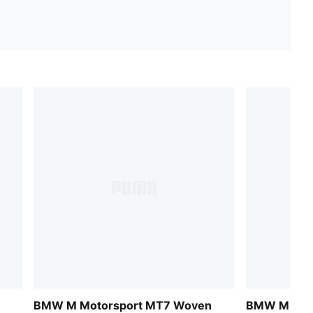
BMW M Motorsport MT7 Woven
BMW M MOT