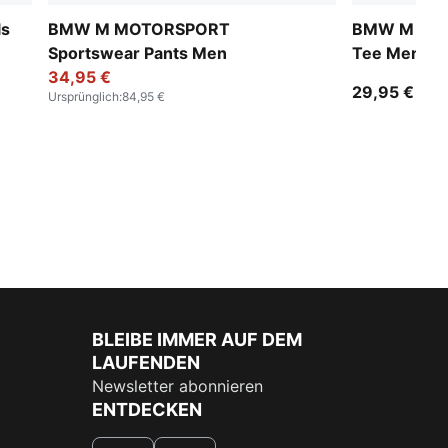
ls
BMW M MOTORSPORT
BMW M MOT
Sportswear Pants Men
Tee Men
34,95 €
29,95 €
Ursprünglich
:
84,95 €
BLEIBE IMMER AUF DEM
LAUFENDEN
Newsletter abonnieren
ENTDECKEN