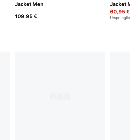
Jacket Men
Jacket Men
60,95 €
109,95 €
Ursprünglich
:
149