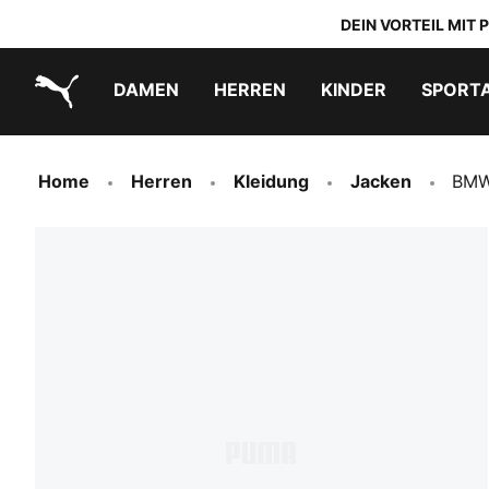
DEIN VORTEIL MIT
DAMEN
HERREN
KINDER
SPORT
PUMA.com
PUMA x TRANSFORMERS
PUMA x DORA THE EXPLORER
Schuhe zum Reinschlüpfen
Home
Herren
Kleidung
Jacken
BMW