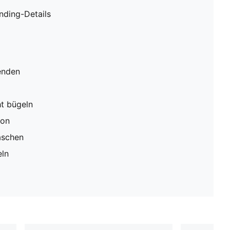
ding-Details
enden
ht bügeln
ion
aschen
eln