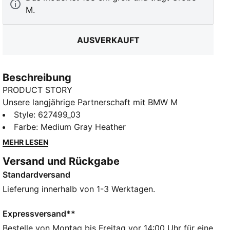
M.
AUSVERKAUFT
Beschreibung
PRODUCT STORY
Unsere langjährige Partnerschaft mit BMW M
Motorsport geht mit innovativen, frischen Looks
Style
:
627499_03
weiter. Mit dieser bequemen Fleecehose mit dezenten
Farbe
:
Medium Gray Heather
BMW M Motorsport Branding-Details entspannst du
MEHR LESEN
mit vom Motorsport inspirierten Style.
Versand und Rückgabe
FEATURES + VORTEILE
Standardversand
Hergestellt aus mindestens 30 % recycelten
Materialien.
Lieferung innerhalb von 1-3 Werktagen.
DETAILS
Relaxed Fit
Expressversand**
280 g/m², Fleece
Bestelle von Montag bis Freitag vor 14:00 Uhr für eine