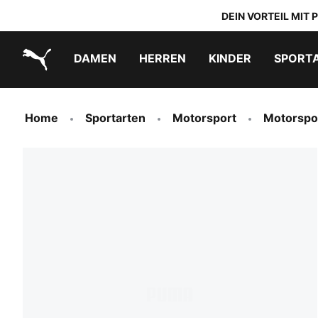
DEIN VORTEIL MIT
DAMEN
HERREN
KINDER
SPORT
PUMA.com
PUMA x TRANSFORMERS
PUMA x DORA THE EXPLORER
Schuhe zum Reinschlüpfen
Home
Sportarten
Motorsport
Motorspo