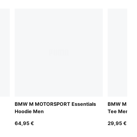
BMW M MOTORSPORT Essentials
BMW M MOT
Hoodie Men
Tee Men
64,95 €
29,95 €