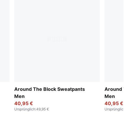
Around The Block Sweatpants
Around The
Men
Men
40,95 €
40,95 €
Ursprünglich
:
49,95 €
Ursprünglich
:
49,