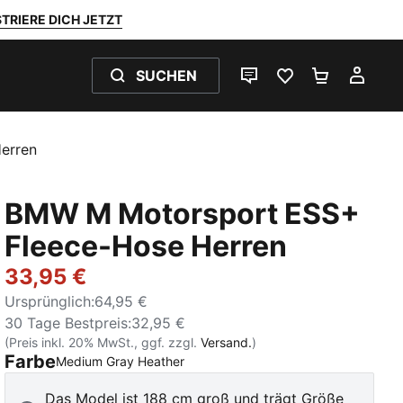
TRIERE DICH JETZT
SUCHEN
LIVE-CHAT
FAVORITEN 0
WARENKO
MEI
erren
BMW M Motorsport ESS+
Fleece-Hose Herren
33,95 €
Ursprünglich
:
64,95 €
30 Tage Bestpreis
:
32,95 €
(Preis inkl. 20% MwSt., ggf. zzgl.
Versand.
)
Farbe
:
Ausverkauft
Medium Gray Heather
Das Model ist 188 cm groß und trägt Größe